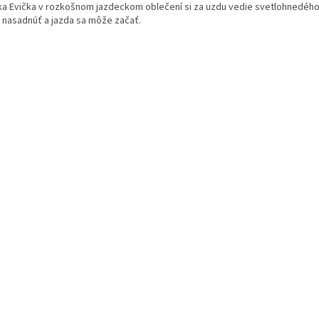
ka Evička v rozkošnom jazdeckom oblečení si za uzdu vedie svetlohnedého
í nasadnúť a jazda sa môže začať.