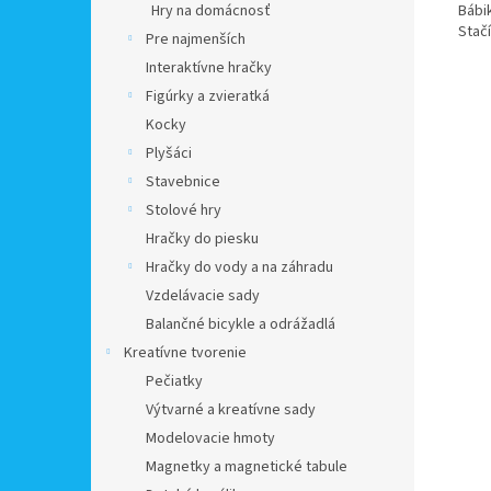
Bábi
Hry na domácnosť
Stač
Pre najmenších
Interaktívne hračky
Figúrky a zvieratká
Kocky
Plyšáci
Stavebnice
Stolové hry
Hračky do piesku
Hračky do vody a na záhradu
Vzdelávacie sady
Balančné bicykle a odrážadlá
Kreatívne tvorenie
Pečiatky
Výtvarné a kreatívne sady
Modelovacie hmoty
Magnetky a magnetické tabule