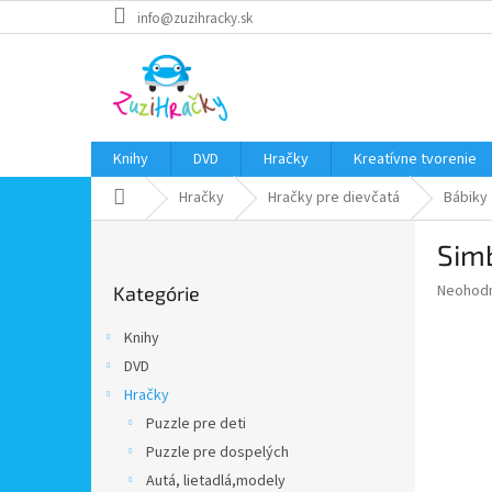
Prejsť
info@zuzihracky.sk
na
obsah
Knihy
DVD
Hračky
Kreatívne tvorenie
Domov
Hračky
Hračky pre dievčatá
Bábiky
B
Simb
o
Preskočiť
č
Priemer
Neohod
Kategórie
kategórie
n
hodnote
ý
produkt
Knihy
p
je
DVD
0,0
a
z
Hračky
n
5
e
Puzzle pre deti
hviezdič
l
Puzzle pre dospelých
Autá, lietadlá,modely