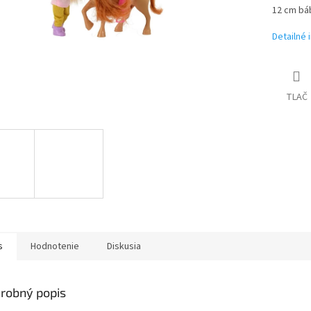
12 cm bá
Detailné 
TLAČ
s
Hodnotenie
Diskusia
robný popis