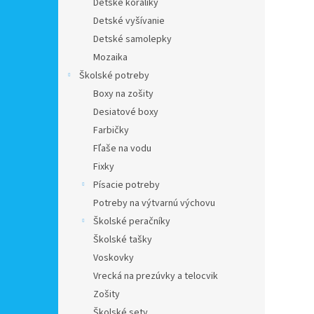
Detské koráliky
Detské vyšívanie
Detské samolepky
Mozaika
Školské potreby
Boxy na zošity
Desiatové boxy
Farbičky
Fľaše na vodu
Fixky
Písacie potreby
Potreby na výtvarnú výchovu
Školské peračníky
Školské tašky
Voskovky
Vrecká na prezúvky a telocvik
Zošity
Školské sety