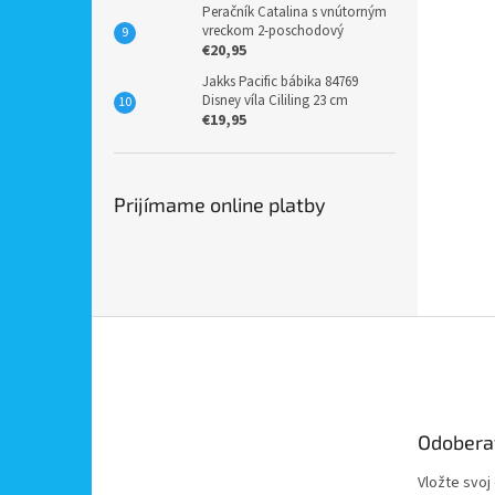
Peračník Catalina s vnútorným
vreckom 2-poschodový
€20,95
Jakks Pacific bábika 84769
Disney víla Cililing 23 cm
€19,95
Prijímame online platby
Z
á
p
ä
t
Odobera
i
e
Vložte svoj