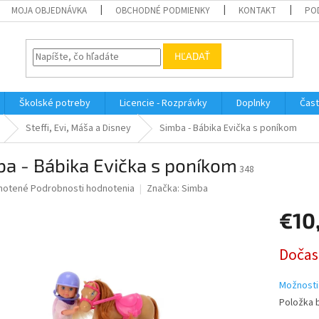
MOJA OBJEDNÁVKA
OBCHODNÉ PODMIENKY
KONTAKT
PO
HĽADAŤ
Školské potreby
Licencie - Rozprávky
Doplnky
Čast
Steffi, Evi, Máša a Disney
Simba - Bábika Evička s poníkom
a - Bábika Evička s poníkom
348
né
notené
Podrobnosti hodnotenia
Značka:
Simba
nie
€10
u
Jednotk
Dočas
cena:
iek.
Možnosti
Položka 