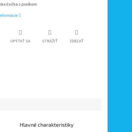
bka Evička s poníkom
informácie
OPÝTAŤ SA
STRÁŽIŤ
ZDIEĽAŤ