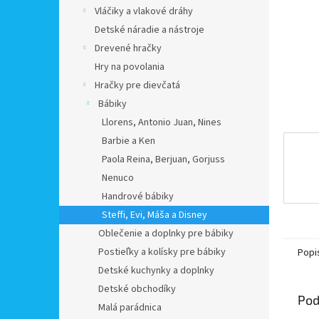
Vláčiky a vlakové dráhy
Detské náradie a nástroje
Drevené hračky
Hry na povolania
Hračky pre dievčatá
Bábiky
Llorens, Antonio Juan, Nines
Barbie a Ken
Paola Reina, Berjuan, Gorjuss
Nenuco
Handrové bábiky
Steffi, Evi, Máša a Disney
Oblečenie a doplnky pre bábiky
Postieľky a kolísky pre bábiky
Popi
Detské kuchynky a doplnky
Detské obchodíky
Pod
Malá parádnica