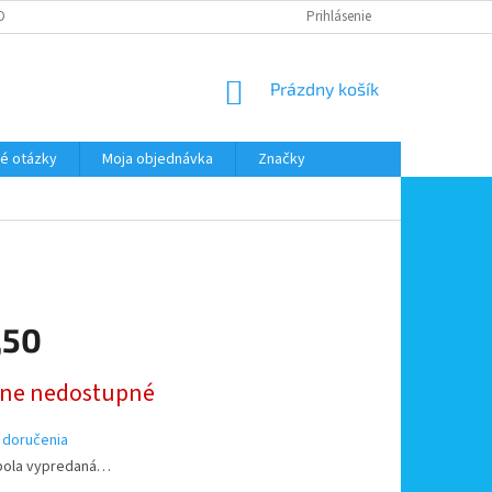
DMIENKY OOÚ
DOPRAVA A PLATBA
ODSTÚPENIE OD ZMLUVY
Prihlásenie
NÁKUPNÝ
Prázdny košík
KOŠÍK
é otázky
Moja objednávka
Značky
,50
ová
ne nedostupné
 doručenia
bola vypredaná…