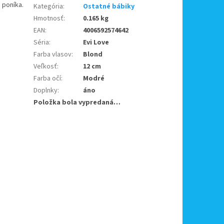
 poníka.
Kategória
:
Ostatné bábiky
Hmotnosť
:
0.165 kg
EAN
:
4006592574642
Séria
:
Evi Love
Farba vlasov
:
Blond
Veľkosť
:
12 cm
Farba očí
:
Modré
Doplnky
:
áno
Položka bola vypredaná…