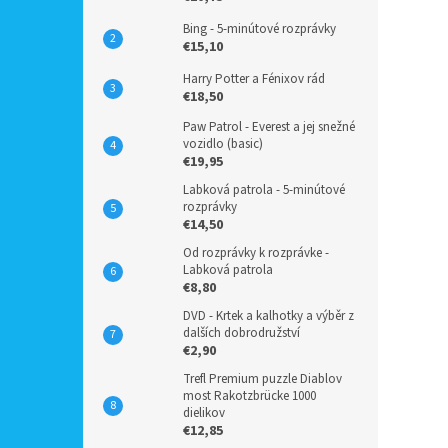
Bing - 5-minútové rozprávky
€15,10
Harry Potter a Fénixov rád
€18,50
Paw Patrol - Everest a jej snežné
vozidlo (basic)
€19,95
Labková patrola - 5-minútové
rozprávky
€14,50
Od rozprávky k rozprávke -
Labková patrola
€8,80
DVD - Krtek a kalhotky a výběr z
dalších dobrodružství
€2,90
Trefl Premium puzzle Diablov
most Rakotzbrücke 1000
dielikov
€12,85