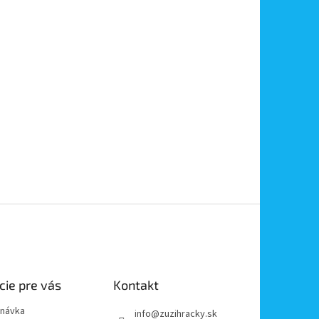
cie pre vás
Kontakt
dnávka
info
@
zuzihracky.sk