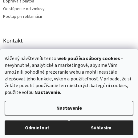
Doprava a platba
Odstúpenie od zmluvy
Postup pri reklamácii
Kontakt
info
@
zuzihracky.sk
Vážený návštevník tento
web používa
súbory cookies -
+421 903 144 673
nevyhnutné, analytické a marketingové, aby sme Vám
umožnili pohodlné prezeranie webu a mohli neustále
zlepšovať jeho funkcie, výkon a použiteľnosť. V prípade, že si
želáte povoliť používanie len niektorých kategórií cookies,
použite voľbu
Nastavenie
.
Vytvoril Shoptet
Nastavenie
Copyright 2026
ZuziHračky.sk
. Všetky práva vyhradené.
Upraviť
nastavenie cookies
Odmietnuť
Súhlasím