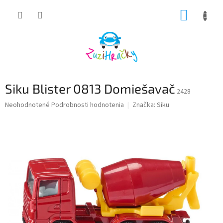
Prejsť
NÁKUP
na
obsah
KOŠÍK
Siku Blister 0813 Domiešavač
2428
Priemerné
Neohodnotené
Podrobnosti hodnotenia
Značka:
Siku
hodnotenie
produktu
je
0,0
z
5
hviezdičiek.