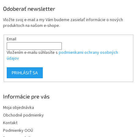
p
ä
Odoberať newsletter
t
Vložte svoj e-mail a my Vám budeme zasielať informácie o nových
i
produktoch na našom e-shope.
e
Email
Vložením e-mailu súhlasíte s
podmienkami ochrany osobných
údajov
PRIHLÁSIŤ SA
Informácie pre vás
Moja objednávka
Obchodné podmienky
Kontakt
Podmienky OOÚ