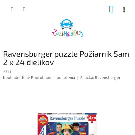
Prejsť
NÁKUP
na
obsah
KOŠÍK
Ravensburger puzzle Požiarnik Sam
2 x 24 dielikov
2311
Priemerné
Neohodnotené
Podrobnosti hodnotenia
Značka:
Ravensburger
hodnotenie
produktu
je
0,0
z
5
hviezdičiek.