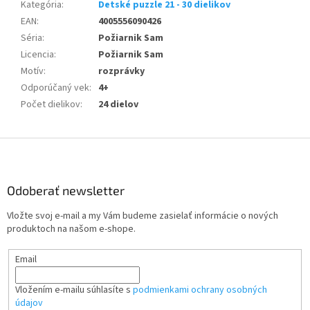
Kategória
:
Detské puzzle 21 - 30 dielikov
EAN
:
4005556090426
Séria
:
Požiarnik Sam
Licencia
:
Požiarnik Sam
Motív
:
rozprávky
Odporúčaný vek
:
4+
Počet dielikov
:
24 dielov
Z
á
p
ä
Odoberať newsletter
t
Vložte svoj e-mail a my Vám budeme zasielať informácie o nových
i
produktoch na našom e-shope.
e
Email
Vložením e-mailu súhlasíte s
podmienkami ochrany osobných
údajov