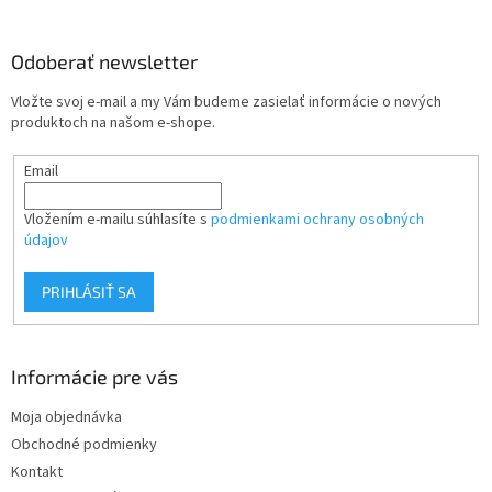
á
p
ä
Odoberať newsletter
t
Vložte svoj e-mail a my Vám budeme zasielať informácie o nových
i
produktoch na našom e-shope.
e
Email
Vložením e-mailu súhlasíte s
podmienkami ochrany osobných
údajov
PRIHLÁSIŤ SA
Informácie pre vás
Moja objednávka
Obchodné podmienky
Kontakt