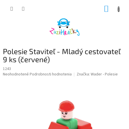
Prejsť
NÁKUP
na
obsah
KOŠÍK
Polesie Staviteľ - Mladý cestovateľ
9 ks (červené)
1243
Priemerné
Neohodnotené
Podrobnosti hodnotenia
Značka:
Wader - Polesie
hodnotenie
produktu
je
0,0
z
5
hviezdičiek.