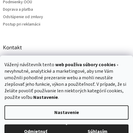
Podmienky OOÚ
Doprava a platba
Odstúpenie od zmluvy
Postup pri reklamácii
Kontakt
info
@
zuzihracky.sk
Vážený návštevník tento
web používa
súbory cookies -
+421 903 144 673
nevyhnutné, analytické a marketingové, aby sme Vám
umožnili pohodlné prezeranie webu a mohli neustále
zlepšovať jeho funkcie, výkon a použiteľnosť. V prípade, že si
želáte povoliť používanie len niektorých kategórií cookies,
použite voľbu
Nastavenie
.
Vytvoril Shoptet
Nastavenie
Copyright 2026
ZuziHračky.sk
. Všetky práva vyhradené.
Upraviť
nastavenie cookies
Odmietnuť
Súhlasím