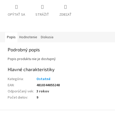
OPÝTAŤ SA
STRÁŽIŤ
ZDIEĽAŤ
Popis
Hodnotenie
Diskusia
Podrobný popis
Popis produktu nie je dostupný
Kategória
:
Ostatné
EAN
:
4810344055248
Odporúčaný vek
:
3 rokov
Počet dielov
:
9
Z