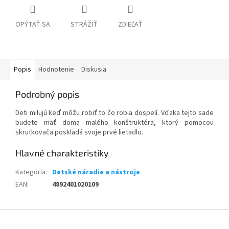
OPÝTAŤ SA
STRÁŽIŤ
ZDIEĽAŤ
Popis
Hodnotenie
Diskusia
Podrobný popis
Deti milujú keď môžu robiť to čo robia dospelí. Vďaka tejto sade
budete mať doma malého konštruktéra, ktorý pomocou
skrutkovača poskladá svoje prvé lietadlo.
Kategória
:
Detské náradie a nástroje
EAN
:
4892401020109
Z
á