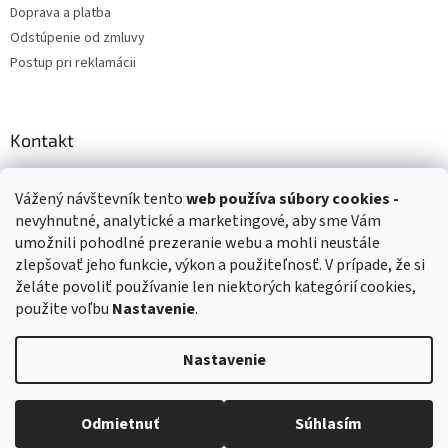
Doprava a platba
Odstúpenie od zmluvy
Postup pri reklamácii
Kontakt
info
@
zuzihracky.sk
Vážený návštevník tento
web používa
súbory cookies -
+421 903 144 673
nevyhnutné, analytické a marketingové, aby sme Vám
umožnili pohodlné prezeranie webu a mohli neustále
zlepšovať jeho funkcie, výkon a použiteľnosť. V prípade, že si
želáte povoliť používanie len niektorých kategórií cookies,
použite voľbu
Nastavenie
.
Vytvoril Shoptet
Nastavenie
Copyright 2026
ZuziHračky.sk
. Všetky práva vyhradené.
Upraviť
nastavenie cookies
Odmietnuť
Súhlasím