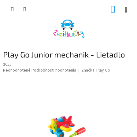
Prejsť
NÁKUP
na
obsah
KOŠÍK
Play Go Junior mechanik - Lietadlo
2055
Priemerné
Neohodnotené
Podrobnosti hodnotenia
Značka:
Play Go
hodnotenie
produktu
je
0,0
z
5
hviezdičiek.