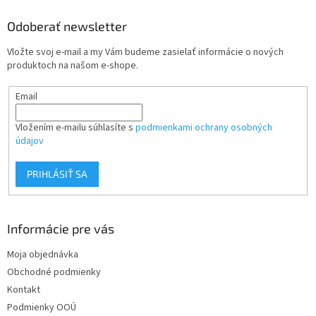
p
ä
Odoberať newsletter
t
Vložte svoj e-mail a my Vám budeme zasielať informácie o nových
i
produktoch na našom e-shope.
e
Email
Vložením e-mailu súhlasíte s
podmienkami ochrany osobných
údajov
PRIHLÁSIŤ SA
Informácie pre vás
Moja objednávka
Obchodné podmienky
Kontakt
Podmienky OOÚ