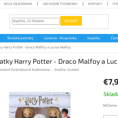
MOJA OBJEDNÁVKA
OBCHODNÉ PODMIENKY
KONTAKT
PO
HĽADAŤ
Školské potreby
Licencie - Rozprávky
Doplnky
Čast
ky Harry Potter - Draco Malfoy a Lucius Malfoy
atky Harry Potter - Draco Malfoy a Lu
né
notené
Podrobnosti hodnotenia
Značka:
Ostatní
nie
€7,
u
Jednotk
Sklad
cena:
iek.
Môžeme d