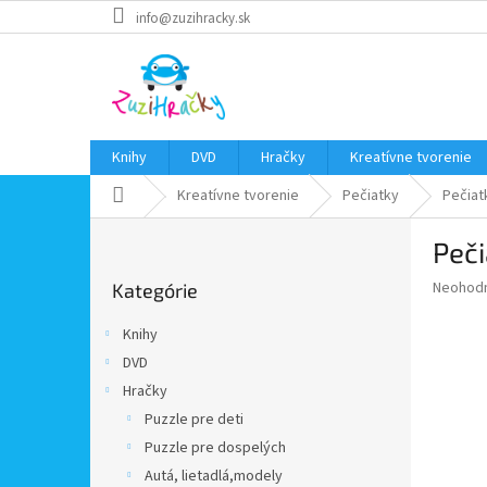
Prejsť
info@zuzihracky.sk
na
obsah
Knihy
DVD
Hračky
Kreatívne tvorenie
Domov
Kreatívne tvorenie
Pečiatky
Pečiat
B
Peči
o
Preskočiť
č
Priemer
Neohod
Kategórie
kategórie
n
hodnote
ý
produkt
Knihy
p
je
DVD
0,0
a
z
Hračky
n
5
e
Puzzle pre deti
hviezdič
l
Puzzle pre dospelých
Autá, lietadlá,modely