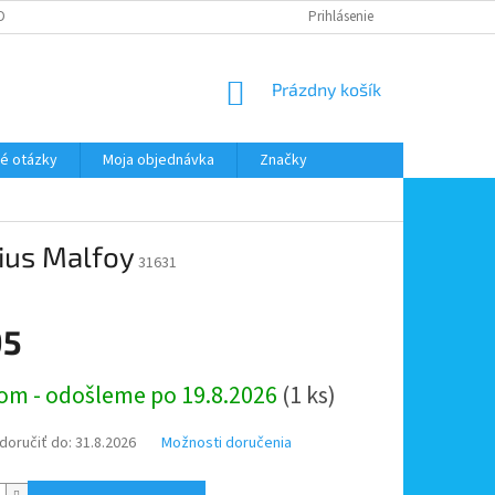
DMIENKY OOÚ
DOPRAVA A PLATBA
ODSTÚPENIE OD ZMLUVY
Prihlásenie
NÁKUPNÝ
Prázdny košík
KOŠÍK
é otázky
Moja objednávka
Značky
cius Malfoy
31631
95
ová
om - odošleme po 19.8.2026
(1 ks)
oručiť do:
31.8.2026
Možnosti doručenia