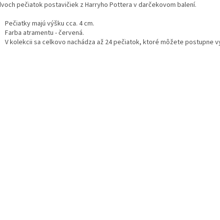
dvoch pečiatok postavičiek z Harryho Pottera v darčekovom balení.
Pečiatky majú výšku cca. 4 cm.
Farba atramentu - červená.
V kolekcii sa celkovo nachádza až 24 pečiatok, ktoré môžete postupne v