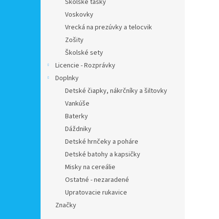
Školské tašky
Voskovky
Vrecká na prezúvky a telocvik
Zošity
Školské sety
Licencie - Rozprávky
Doplnky
Detské čiapky, nákrčníky a šiltovky
Vankúše
Baterky
Dáždniky
Detské hrnčeky a poháre
Detské batohy a kapsičky
Misky na cereálie
Ostatné - nezaradené
Upratovacie rukavice
Značky