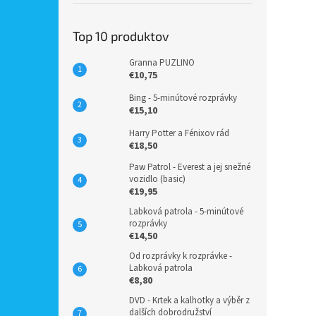
Top 10 produktov
Granna PUZLINO
€10,75
Bing - 5-minútové rozprávky
€15,10
Harry Potter a Fénixov rád
€18,50
Paw Patrol - Everest a jej snežné
vozidlo (basic)
€19,95
Labková patrola - 5-minútové
rozprávky
€14,50
Od rozprávky k rozprávke -
Labková patrola
€8,80
DVD - Krtek a kalhotky a výběr z
dalších dobrodružství