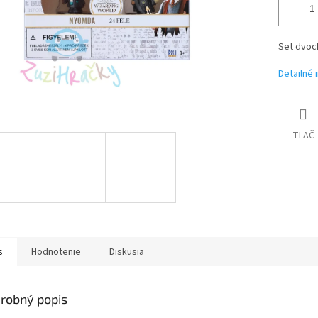
Set dvoc
Detailné 
TLAČ
s
Hodnotenie
Diskusia
robný popis