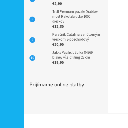
€2,90
Trefl Premium puzzle Diablov
most Rakotzbrücke 1000
dielikov
€12,85
Peračník Catalina s vnútorným
vreckom 2-poschodový
€20,95
Jakks Pacific bábika 84769
Disney víla Cililing 23 cm
€19,95
Prijímame online platby
Z
á