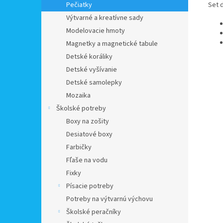
Set 
Pečiatky
Výtvarné a kreatívne sady
Modelovacie hmoty
Magnetky a magnetické tabule
Detské koráliky
Detské vyšívanie
Detské samolepky
Mozaika
Školské potreby
Boxy na zošity
Desiatové boxy
Farbičky
Fľaše na vodu
Fixky
Písacie potreby
Potreby na výtvarnú výchovu
Školské peračníky