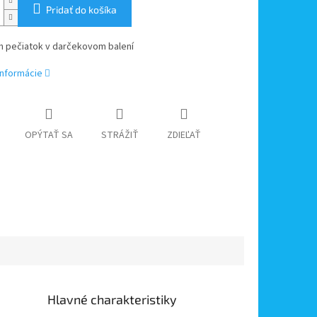
Pridať do košíka
h pečiatok v darčekovom balení
informácie
OPÝTAŤ SA
STRÁŽIŤ
ZDIEĽAŤ