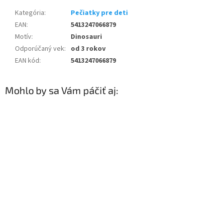
Kategória
:
Pečiatky pre deti
EAN
:
5413247066879
Motív
:
Dinosauri
Odporúčaný vek
:
od 3 rokov
EAN kód
:
5413247066879
Mohlo by sa Vám páčiť aj: