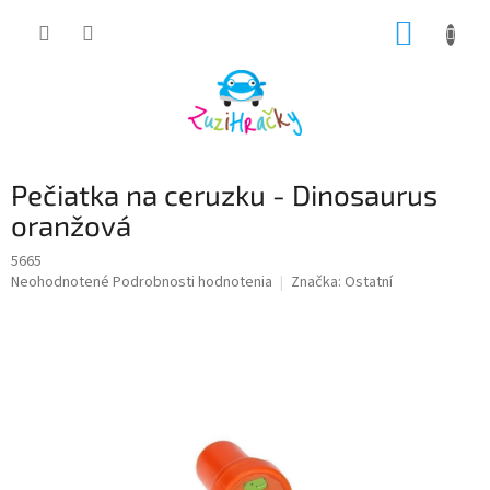
Prejsť
NÁKUP
na
obsah
KOŠÍK
Pečiatka na ceruzku - Dinosaurus
oranžová
5665
Priemerné
Neohodnotené
Podrobnosti hodnotenia
Značka:
Ostatní
hodnotenie
produktu
je
0,0
z
5
hviezdičiek.