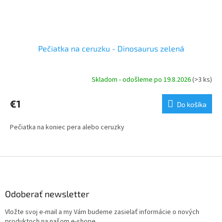
Pečiatka na ceruzku - Dinosaurus zelená
Skladom - odošleme po 19.8.2026
(>3 ks)
€1
Do košíka
Pečiatka na koniec pera alebo ceruzky
Z
á
p
ä
Odoberať newsletter
t
Vložte svoj e-mail a my Vám budeme zasielať informácie o nových
i
produktoch na našom e-shope.