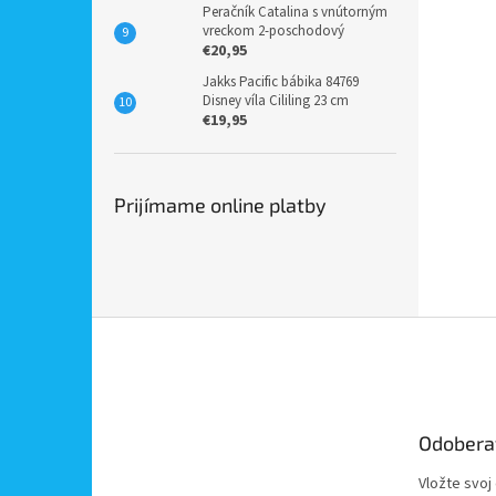
Peračník Catalina s vnútorným
vreckom 2-poschodový
€20,95
Jakks Pacific bábika 84769
Disney víla Cililing 23 cm
€19,95
Prijímame online platby
Z
á
p
ä
t
Odobera
i
e
Vložte svoj