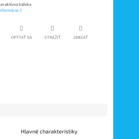
teraktívna bábika
informácie
OPÝTAŤ SA
STRÁŽIŤ
ZDIEĽAŤ