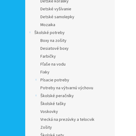
Detské koráliky
Detské vyšívanie
Detské samolepky
Mozaika
Školské potreby
Boxy na zošity
Desiatové boxy
Farbičky
Fľaše na vodu
Fixky
Písacie potreby
Potreby na výtvarnú výchovu
Školské peračníky
Školské tašky
Voskovky
Vrecká na prezúvky a telocvik
Zošity
Školské sety