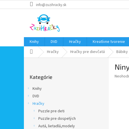
Prejsť
info@zuzihracky.sk
na
obsah
Knihy
DVD
Hračky
Kreatívne tvorenie
Domov
Hračky
Hračky pre dievčatá
Bábiky
B
Niny
o
Preskočiť
č
Priemer
Neohod
Kategórie
kategórie
n
hodnote
ý
produkt
Knihy
p
je
DVD
0,0
a
z
Hračky
n
5
e
Puzzle pre deti
hviezdič
l
Puzzle pre dospelých
Autá, lietadlá,modely