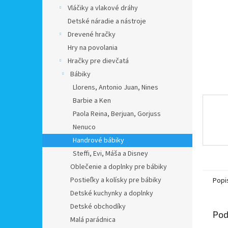
Vláčiky a vlakové dráhy
Detské náradie a nástroje
Drevené hračky
Hry na povolania
Hračky pre dievčatá
Bábiky
Llorens, Antonio Juan, Nines
Barbie a Ken
Paola Reina, Berjuan, Gorjuss
Nenuco
Handrové bábiky
Steffi, Evi, Máša a Disney
Oblečenie a doplnky pre bábiky
Postieľky a kolísky pre bábiky
Popi
Detské kuchynky a doplnky
Detské obchodíky
Pod
Malá parádnica