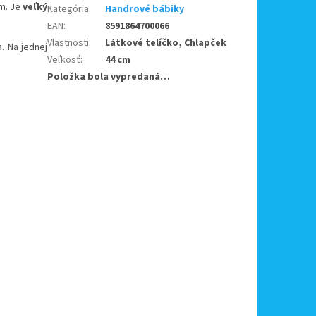
om. Je
veľký
Kategória
:
Handrové bábiky
EAN
:
8591864700066
Vlastnosti
:
Látkové telíčko, Chlapček
. Na jednej
Veľkosť
:
44 cm
Položka bola vypredaná…