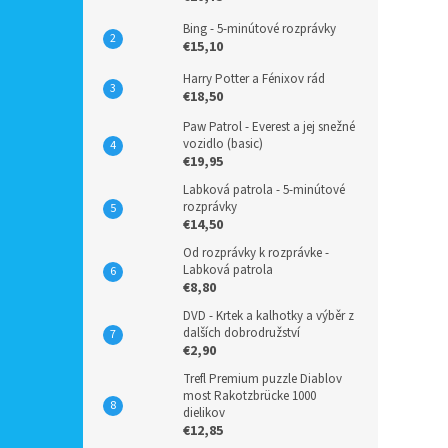
Bing - 5-minútové rozprávky
€15,10
Harry Potter a Fénixov rád
€18,50
Paw Patrol - Everest a jej snežné
vozidlo (basic)
€19,95
Labková patrola - 5-minútové
rozprávky
€14,50
Od rozprávky k rozprávke -
Labková patrola
€8,80
DVD - Krtek a kalhotky a výběr z
dalších dobrodružství
€2,90
Trefl Premium puzzle Diablov
most Rakotzbrücke 1000
dielikov
€12,85