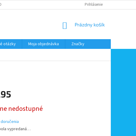
DMIENKY OOÚ
DOPRAVA A PLATBA
ODSTÚPENIE OD ZMLUVY
Prihlásenie
NÁKUPNÝ
Prázdny košík
KOŠÍK
é otázky
Moja objednávka
Značky
,95
ová
ne nedostupné
 doručenia
bola vypredaná…