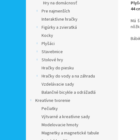
Plyš
Hry na domácnosť
44 c
Pre najmenších
Interaktívne hračky
Má š
nôžk
Figúrky a zvieratká
Kocky
Bábi
Plyšáci
Stavebnice
Stolové hry
Hračky do piesku
Hračky do vody a na záhradu
Vzdelávacie sady
Balančné bicykle a odrážadlá
Kreatívne tvorenie
Pečiatky
Výtvarné a kreatívne sady
Modelovacie hmoty
Magnetky a magnetické tabule