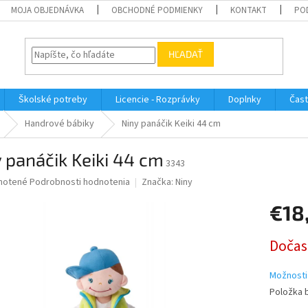
MOJA OBJEDNÁVKA
OBCHODNÉ PODMIENKY
KONTAKT
PO
HĽADAŤ
Školské potreby
Licencie - Rozprávky
Doplnky
Čast
Handrové bábiky
Niny panáčik Keiki 44 cm
 panáčik Keiki 44 cm
3343
né
notené
Podrobnosti hodnotenia
Značka:
Niny
nie
€18
u
Jednotk
Dočas
cena:
iek.
Možnosti
Položka 