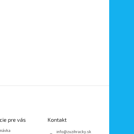
cie pre vás
Kontakt
dnávka
info
@
zuzihracky.sk