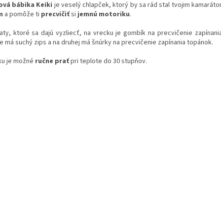
ová bábika Keiki
je veselý chlapček, ktorý by sa rád stal tvojim kamarát
m
a pomôže ti
precvičiť
si
jemnú motoriku
.
aty, ktoré sa dajú vyzliecť, na vrecku je gombík na precvičenie zapínania
e má suchý zips a na druhej má šnúrky na precvičenie zapínania topánok.
ku je možné
ručne prať
pri teplote do 30 stupňov.