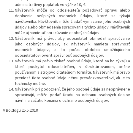
administratívny poplatok vo výške 10,-€.
Návštevník môže od odosielateľa požadovať opravu alebo
doplnenie neúplných osobných údajov, ktoré sa týkajú
návštevníka. Návštevník môže žiadať vymazanie jeho osobných
údajov alebo obmedzenia spracovania týchto údajov. Návštevník
môže aj namietať spracúvanie osobných údajov.
Návštevník má právo, aby odosielateľ obmedzil spracúvanie
jeho osobných údajov, ak návštevník namieta správnosť
osobných údajov, a to počas obdobia umožňujúceho
odosielateľovi overiť správnosť osobných údajov.
Návštevník má právo získať osobné údaje, ktoré sa ho týkajú a
ktoré poskytol odosielateľovi, v štruktúrovanom, bežne
používanom a strojovo čitateľnom formáte. Návštevník má právo
preniesť tieto osobné údaje inému prevádzkovateľovi, ak je to
technicky možné.
Návštevník pri podozrení, že jeho osobné údaje sa neoprávnene
spracúvajú, môže podať Úradu na ochranu osobných údajov
návrh na začatie konania o ochrane osobných údajov.
V Boldogu 25.5.2018
Z
á