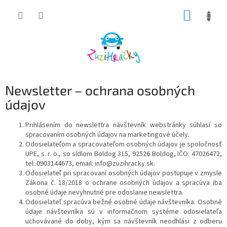
Prejsť
NÁKUP
na
obsah
KOŠÍK
Newsletter – ochrana osobných
údajov
Prihlásením do newslettra návštevník webstránky súhlasí so
spracovaním osobných údajov na marketingové účely.
Odosielateľom a spracovateľom osobných údajov je spoločnosť
UPE, s. r. o., so sídlom Boldog 315, 92526 Boldog, IČO: 47026472,
tel: 0903144673, email: info@zuzihracky.sk.
Odosielateľ pri spracovaní osobných údajov postupuje v zmysle
Zákona č. 18/2018 o ochrane osobných údajov a spracúva iba
osobné údaje nevyhnutné pre odoslanie newslettra.
Odosielateľ spracúva bežné osobné údaje návštevníka. Osobné
údaje návštevníka sú v informačnom systéme odosielateľa
uchovávané do doby, kým sa návštevník neodhlási z odberu