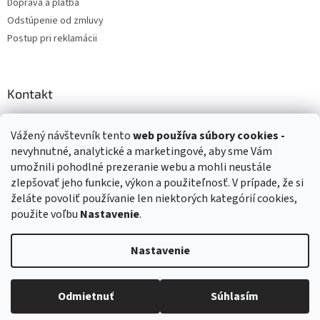
Doprava a platba
Odstúpenie od zmluvy
Postup pri reklamácii
Kontakt
info
@
zuzihracky.sk
Vážený návštevník tento
web používa
súbory cookies -
+421 903 144 673
nevyhnutné, analytické a marketingové, aby sme Vám
umožnili pohodlné prezeranie webu a mohli neustále
zlepšovať jeho funkcie, výkon a použiteľnosť. V prípade, že si
želáte povoliť používanie len niektorých kategórií cookies,
použite voľbu
Nastavenie
.
Vytvoril Shoptet
Nastavenie
Copyright 2026
ZuziHračky.sk
. Všetky práva vyhradené.
Upraviť
nastavenie cookies
Odmietnuť
Súhlasím