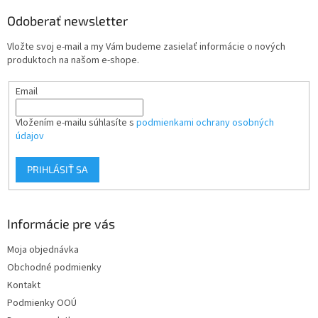
p
ä
Odoberať newsletter
t
Vložte svoj e-mail a my Vám budeme zasielať informácie o nových
i
produktoch na našom e-shope.
e
Email
Vložením e-mailu súhlasíte s
podmienkami ochrany osobných
údajov
PRIHLÁSIŤ SA
Informácie pre vás
Moja objednávka
Obchodné podmienky
Kontakt
Podmienky OOÚ