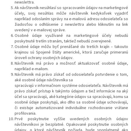
newslettra.
Ak návštevník nesúhlasí so spracovaním údajov na marketingové
účely, svoj nesúhlas môže návštevník kedykoľvek vyjadriť
napríklad odoslaním správy na e-mailovú adresu odosielateľa so
žiadosťou o odhlásenie z newslettra alebo kliknutím na link
uvedený v e-mailovej správe.
Osobné údaje využívané na marketingové účely nebudú
poskytnuté tretím stranám, taktiež nebudú zverejnené.
Osobné údaje môžu byť prenášané do tretích krajín – takouto
krajinou sú Spojené štáty americké, ktorá zaručuje primeranú
úroveň ochrany osobných údajov.
Návštevník má právo a možnosť aktualizovať osobné údaje,
napríklad e-mailom.
Návštevník má právo získať od odosielateľa potvrdenie o tom,
aké osobné údaje návštevníka sa
spracúvajú v informačnom systéme odosielateľa. Návštevník má
právo získať prístup k takýmto údajom a tiež informácie na aký
účel sa spracúvajú, aké kategórie údajov sa spracúvajú, komu sa
osobné údaje poskytujú, ako dlho sa osobné údaje uchovávajú,
či existuje automatizované individuálne rozhodovanie vrátane
profilovania.
Prvé poskytnutie vyššie uvedených osobných údajov
návštevníkovi je bezplatné. Opakované poskytnutie osobných
údajov, o ktoré návštevník požiada, bude spoplatnené ako