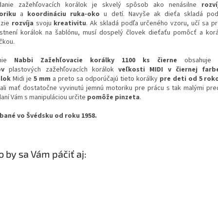
danie zažehľovacích korálok je skvelý spôsob ako nenásilne
rozví
oriku
a
koordináciu ruka-oko
u detí. Navyše ak dieťa skladá podľ
ázie
rozvíja
svoju
kreativitu
. Ak skladá podľa určeného vzoru, učí sa pr
stnení korálok na šablónu, musí dospelý človek dieťaťu pomôcť a korá
čkou.
nie
Nabbi Zažehľovacie korálky 1100 ks čierne
obsahuje 
ov
plastových zažehľovacích korálok
veľkosti MIDI
v
čiernej
farb
lok
Midi je
5 mm
a preto sa odporúčajú tieto korálky
pre deti od 5 rok
ali mať dostatočne vyvinutú jemnú motoriku pre prácu s tak malými pre
daní Vám s manipuláciou určite
pomôže pinzeta
.
bané vo Švédsku od roku 1958.
 by sa Vám páčiť aj: