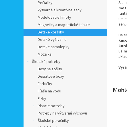
Skla
Pečiatky
mot
Výtvarné a kreatívne sady
fant
Modelovacie hmoty
umie
žehli
Magnetky a magnetické tabule
Detské koráliky
Bale
Detské vyšívanie
kus
korá
Detské samolepky
už m
Mozaika
skla
Školské potreby
Vyrá
Boxy na zošity
Desiatové boxy
Farbičky
Mohlo
Fľaše na vodu
Fixky
Písacie potreby
Potreby na výtvarnú výchovu
Školské peračníky