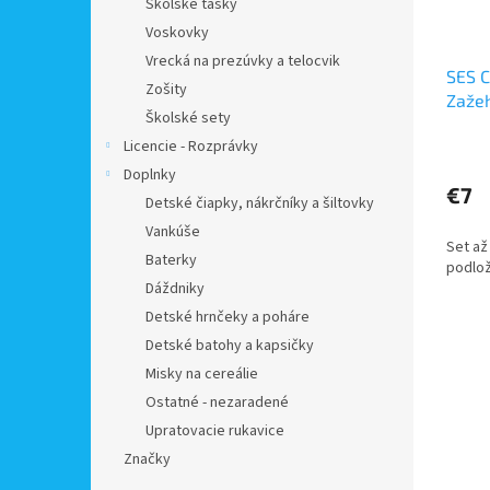
Školské tašky
Voskovky
Vrecká na prezúvky a telocvik
SES C
Zošity
Zažeh
Školské sety
Rybič
Licencie - Rozprávky
Doplnky
€7
Detské čiapky, nákrčníky a šiltovky
Vankúše
Set až
Baterky
podlož
Dáždniky
Detské hrnčeky a poháre
Detské batohy a kapsičky
Misky na cereálie
Ostatné - nezaradené
Upratovacie rukavice
Značky