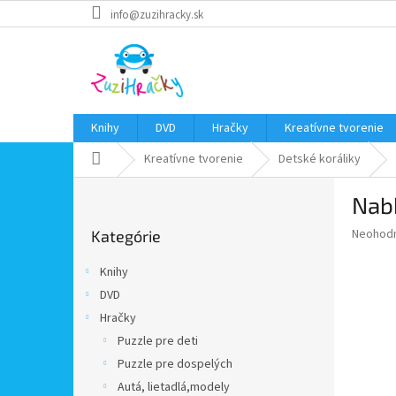
Prejsť
info@zuzihracky.sk
na
obsah
Knihy
DVD
Hračky
Kreatívne tvorenie
Domov
Kreatívne tvorenie
Detské koráliky
B
Nabb
o
Preskočiť
č
Priemer
Neohod
Kategórie
kategórie
n
hodnote
ý
produkt
Knihy
p
je
DVD
0,0
a
z
Hračky
n
5
e
Puzzle pre deti
hviezdič
l
Puzzle pre dospelých
Autá, lietadlá,modely