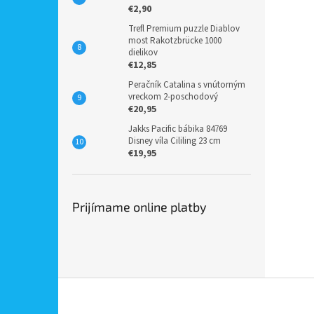
€2,90
Trefl Premium puzzle Diablov
most Rakotzbrücke 1000
dielikov
€12,85
Peračník Catalina s vnútorným
vreckom 2-poschodový
€20,95
Jakks Pacific bábika 84769
Disney víla Cililing 23 cm
€19,95
Prijímame online platby
Z
á