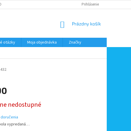
DMIENKY OOÚ
DOPRAVA A PLATBA
ODSTÚPENIE OD ZMLUVY
Prihlásenie
NÁKUPNÝ
Prázdny košík
KOŠÍK
é otázky
Moja objednávka
Značky
5432
90
ová
ne nedostupné
 doručenia
bola vypredaná…