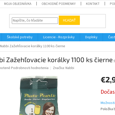
MOJA OBJEDNÁVKA
OBCHODNÉ PODMIENKY
KONTAKT
PO
HĽADAŤ
Školské potreby
Licencie - Rozprávky
Doplnky
Čast
Nabbi Zažehľovacie korálky 1100 ks čierne
i Zažehľovacie korálky 1100 ks čierne
né
notené
Podrobnosti hodnotenia
Značka:
Nabbi
nie
€2,
u
Jednotk
Dočas
cena:
iek.
Možnosti
Položka 