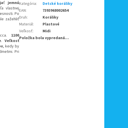
ja
ť
jemnú
Kategória
:
Detské koráliky
a vlastnej
EAN
:
7393968002654
esnosti. Po
Druh
:
Koráliky
le zažehliť
Materiál
:
Plastové
Veľkosť
:
Midi
cca.
11
00
Položka bola vypredaná…
e
.
Veľkosť
ov
, kedy by
dmetmi. Pri