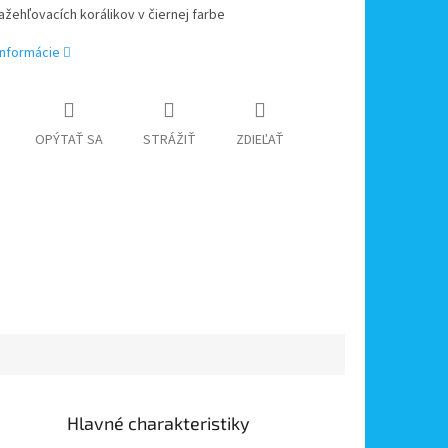
ažehľovacích korálikov v čiernej farbe
informácie
OPÝTAŤ SA
STRÁŽIŤ
ZDIEĽAŤ