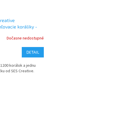
reative
ľovacie koráliky -
ky
Dočasne nedostupné
DETAIL
 1200 korálok a jednu
ku od SES Creative.