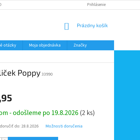
DMIENKY OOÚ
DOPRAVA A PLATBA
ODSTÚPENIE OD ZMLUVY
Prihlásenie
NÁKUPNÝ
Prázdny košík
KOŠÍK
é otázky
Moja objednávka
Značky
liček Poppy
33990
,95
ová
om - odošleme po 19.8.2026
(2 ks)
oručiť do:
28.8.2026
Možnosti doručenia