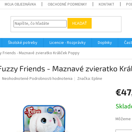
MOJA OBJEDNÁVKA
OBCHODNÉ PODMIENKY
KONTAKT
PO
HĽADAŤ
Školské potreby
Licencie - Rozprávky
Doplnky
Čast
y Friends - Maznavé zvieratko Králiček Poppy
uzzy Friends - Maznavé zvieratko Krá
Priemerné
Neohodnotené
Podrobnosti hodnotenia
Značka:
Epline
hodnotenie
produktu
€47
je
0,0
Jednotk
Sklad
z
cena:
5
hviezdičiek.
Môžeme d