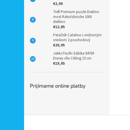
€2,90
Trefl Premium puzzle Diablov
most Rakotzbrücke 1000
dielikov
€12,85
Peračník Catalina s vnútorným
vreckom 2-poschodový
€20,95
Jakks Pacific bábika 84769
Disney víla Cililing 23 cm
€19,95
Prijímame online platby
Z
á