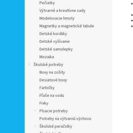
Pečiatky
Výtvarné a kreatívne sady
Modelovacie hmoty
Magnetky a magnetické tabule
Detské koráliky
Detské vyšívanie
Detské samolepky
Mozaika
Školské potreby
Boxy na zošity
Desiatové boxy
Farbičky
Fľaše na vodu
Fixky
Písacie potreby
Potreby na výtvarnú výchovu
Školské peračníky