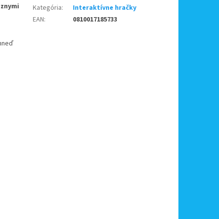
ôznymi
Kategória
:
Interaktívne hračky
EAN
:
0810017185733
ihneď