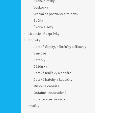
Školské tašky
Voskovky
Vrecká na prezúvky a telocvik
Zošity
Školské sety
Licencie - Rozprávky
Doplnky
Detské čiapky, nákrčníky a šiltovky
Vankúše
Baterky
Dáždniky
Detské hrnčeky a poháre
Detské batohy a kapsičky
Misky na cereálie
Ostatné - nezaradené
Upratovacie rukavice
Značky