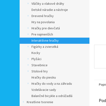
Vláčiky a vlakové dráhy
Detské náradie a nástroje
Drevené hračky
Hry na povolania
Hračky pre dievčatá
Pre najmenších
Interaktívne hračky
Figúrky a zvieratká
Kocky
Plyšáci
Stavebnice
Stolové hry
Hračky do piesku
Hračky do vody a na záhradu
Popi
Vzdelávacie sady
Balančné bicykle a odrážadlá
Pod
Kreatívne tvorenie