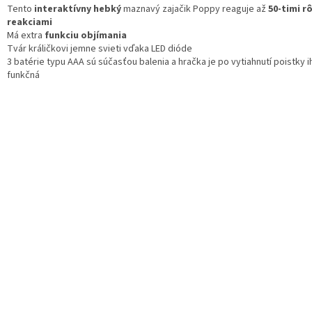
Tento
interaktívny
hebký
maznavý zajačik Poppy reaguje až
50-timi r
reakciami
Má extra
funkciu
objímania
Tvár králičkovi jemne svieti vďaka LED dióde
3 batérie typu AAA sú súčasťou balenia a hračka je po vytiahnutí poistky 
funkčná