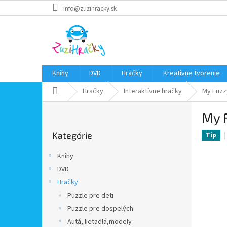
Prejsť
info@zuzihracky.sk
na
obsah
Knihy
DVD
Hračky
Kreatívne tvorenie
Domov
Hračky
Interaktívne hračky
My Fuzz
B
My F
o
Preskočiť
č
Kategórie
kategórie
Tip
n
ý
Knihy
p
DVD
a
Hračky
n
e
Puzzle pre deti
l
Puzzle pre dospelých
Autá, lietadlá,modely