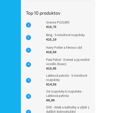
Top 10 produktov
Granna PUZLINO
€10,75
Bing - 5-minútové rozprávky
€15,10
Harry Potter a Fénixov rád
€18,50
Paw Patrol - Everest a jej snežné
vozidlo (basic)
€19,95
Labková patrola - 5-minútové
rozprávky
€14,50
Od rozprávky k rozprávke -
Labková patrola
€8,80
DVD - Krtek a kalhotky a výběr z
dalších dobrodružství