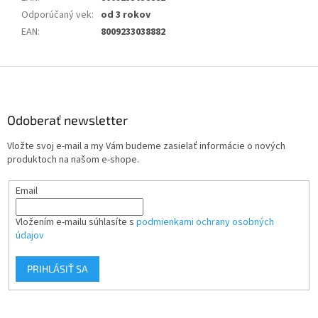
Odporúčaný vek
:
od 3 rokov
EAN
:
8009233038882
Z
á
p
ä
Odoberať newsletter
t
Vložte svoj e-mail a my Vám budeme zasielať informácie o nových
i
produktoch na našom e-shope.
e
Email
Vložením e-mailu súhlasíte s
podmienkami ochrany osobných
údajov
PRIHLÁSIŤ SA