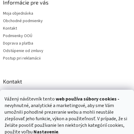
Informácie pre vás
Moja objednávka
Obchodné podmienky
Kontakt
Podmienky OOÚ
Doprava a platba
Odstúpenie od zmluvy
Postup pri reklamácii
Kontakt
info
@
zuzihracky.sk
Vážený návštevník tento
web používa
súbory cookies -
+421 903 144 673
nevyhnutné, analytické a marketingové, aby sme Vám
umožnili pohodlné prezeranie webu a mohli neustále
zlepšovať jeho funkcie, výkon a použiteľnosť. V prípade, že si
želáte povoliť používanie len niektorých kategórií cookies,
použite voľbu
Nastavenie
.