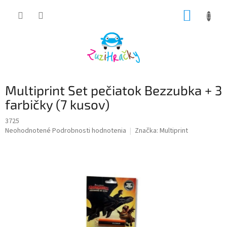
Prejsť
NÁKUP
na
obsah
KOŠÍK
Multiprint Set pečiatok Bezzubka + 3
farbičky (7 kusov)
3725
Priemerné
Neohodnotené
Podrobnosti hodnotenia
Značka:
Multiprint
hodnotenie
produktu
je
0,0
z
5
hviezdičiek.