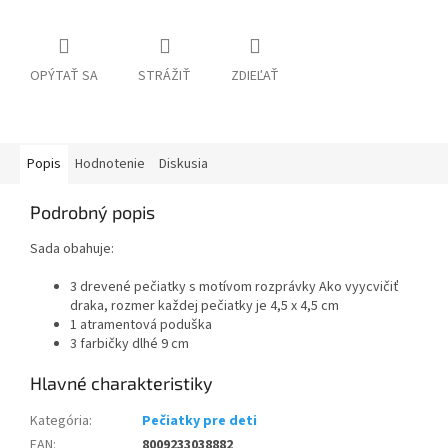
OPÝTAŤ SA
STRÁŽIŤ
ZDIEĽAŤ
Popis
Hodnotenie
Diskusia
Podrobný popis
Sada obahuje:
3 drevené pečiatky s motívom rozprávky Ako vyycvičiť
draka, rozmer každej pečiatky je 4,5 x 4,5 cm
1 atramentová poduška
3 farbičky dlhé 9 cm
Kategória
:
Pečiatky pre deti
EAN
:
8009233038882