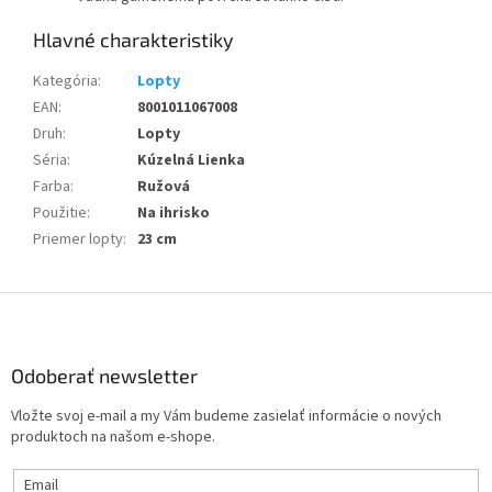
Kategória
:
Lopty
EAN
:
8001011067008
Druh
:
Lopty
Séria
:
Kúzelná Lienka
Farba
:
Ružová
Použitie
:
Na ihrisko
Priemer lopty
:
23 cm
Z
á
p
ä
Odoberať newsletter
t
Vložte svoj e-mail a my Vám budeme zasielať informácie o nových
i
produktoch na našom e-shope.
e
Email