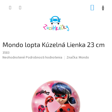
Prejsť
NÁKUP
na
obsah
KOŠÍK
Mondo lopta Kúzelná Lienka 23 cm
3583
Priemerné
Neohodnotené
Podrobnosti hodnotenia
Značka:
Mondo
hodnotenie
produktu
je
0,0
z
5
hviezdičiek.