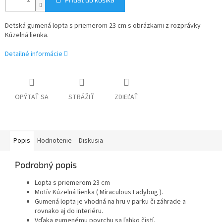
Detská gumená lopta s priemerom 23 cm s obrázkami z rozprávky
Kúzelná lienka.
Detailné informácie
OPÝTAŤ SA
STRÁŽIŤ
ZDIEĽAŤ
Popis
Hodnotenie
Diskusia
Podrobný popis
Lopta s priemerom 23 cm
Motív Kúzelná lienka ( Miraculous Ladybug ).
Gumená lopta je vhodná na hru v parku či záhrade a
rovnako aj do interiéru.
Vďaka gumenému povrchu sa ľahko čistí.