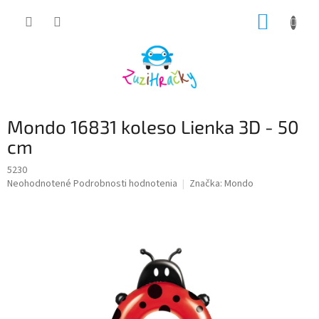
Prejsť
NÁKUP
na
obsah
KOŠÍK
Mondo 16831 koleso Lienka 3D - 50
cm
5230
Priemerné
Neohodnotené
Podrobnosti hodnotenia
Značka:
Mondo
hodnotenie
produktu
je
0,0
z
5
hviezdičiek.