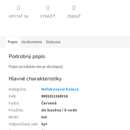
OPÝTAŤ SA
STRÁŽIŤ
ZDIEĽAŤ
Popis
Hodnotenie
Diskusia
Podrobný popis
Popis produktu nie je dostupný
Kategória
:
Nafukovacie kolesá
EAN
:
8001011168316
Farba
:
Červená
Použitie
:
do bazéna / k vode
Motív
:
Iné
Odporúčaný vek
:
3y+