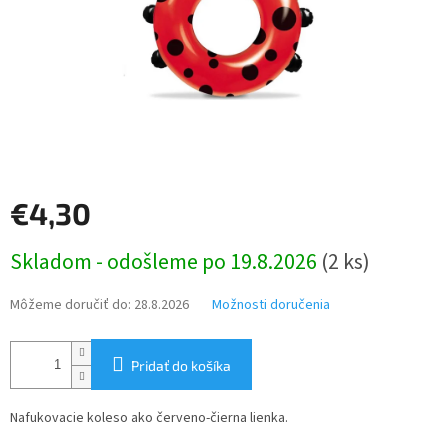
€4,30
Jednotková
Skladom - odošleme po 19.8.2026
(2 ks)
cena:
Môžeme doručiť do:
28.8.2026
Možnosti doručenia
Pridať do košíka
Nafukovacie koleso ako červeno-čierna lienka.