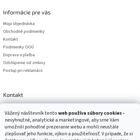
Informácie pre vás
Moja objednávka
Obchodné podmienky
Kontakt
Podmienky OOÚ
Doprava a platba
Odstúpenie od zmluvy
Postup pri reklamácii
Kontakt
info
@
zuzihracky.sk
Vážený návštevník tento
web používa
súbory cookies -
+421 903 144 673
nevyhnutné, analytické a marketingové, aby sme Vám
umožnili pohodlné prezeranie webu a mohli neustále
zlepšovať jeho funkcie, výkon a použiteľnosť. V prípade, že si