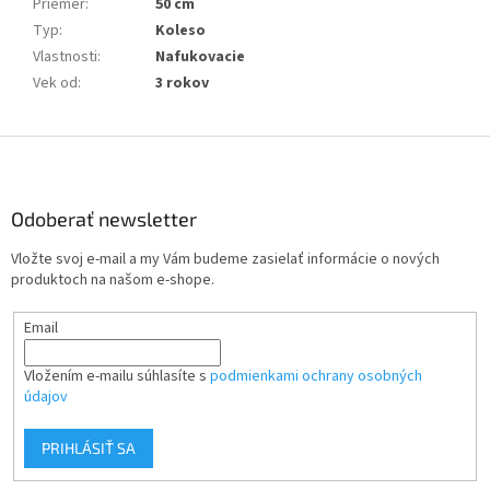
Priemer
:
50 cm
Typ
:
Koleso
Vlastnosti
:
Nafukovacie
Vek od
:
3 rokov
Z
á
p
ä
Odoberať newsletter
t
Vložte svoj e-mail a my Vám budeme zasielať informácie o nových
i
produktoch na našom e-shope.
e
Email
Vložením e-mailu súhlasíte s
podmienkami ochrany osobných
údajov
PRIHLÁSIŤ SA