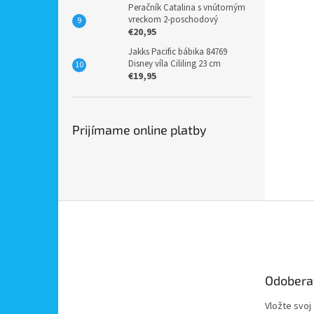
Peračník Catalina s vnútorným
vreckom 2-poschodový
€20,95
Jakks Pacific bábika 84769
Disney víla Cililing 23 cm
€19,95
Prijímame online platby
Z
á
p
ä
t
Odobera
i
e
Vložte svoj