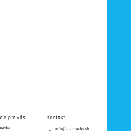
cie pre vás
Kontakt
dnávka
info
@
zuzihracky.sk