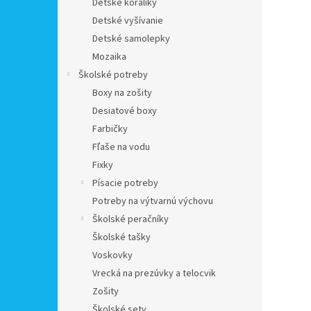
Detské koráliky
Detské vyšívanie
Detské samolepky
Mozaika
Školské potreby
Boxy na zošity
Desiatové boxy
Farbičky
Fľaše na vodu
Fixky
Písacie potreby
Potreby na výtvarnú výchovu
Školské peračníky
Školské tašky
Voskovky
Vrecká na prezúvky a telocvik
Zošity
Školské sety