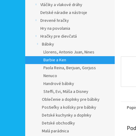
Vláčiky a vlakové dráhy
Detské náradie a nástroje
Drevené hračky
Hry na povolania
Hračky pre dievčatá
Bábiky
Llorens, Antonio Juan, Nines
Barbie a Ken
Paola Reina, Berjuan, Gorjuss
Nenuco
Handrové bábiky
Steffi, Evi, Máša a Disney
Oblečenie a doplnky pre bábiky
Postieľky a kolísky pre bábiky
Popi
Detské kuchynky a doplnky
Detské obchodíky
Pod
Malá parádnica