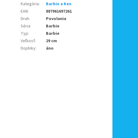
Kategória
:
Barbie a Ken
EAN
:
887961697261
Druh
:
Povolania
Séria
:
Barbie
Typ
:
Barbie
Veľkosť
:
29 cm
Doplnky
:
áno