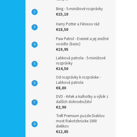
Bing - 5-minútové rozprávky
€15,10
Harry Potter a Fénixov rád
€18,50
Paw Patrol - Everest a jej snežné
vozidlo (basic)
€19,95
Labková patrola - 5-minútové
rozprávky
€14,50
Od rozprávky k rozprávke -
Labková patrola
€8,80
DVD - Krtek a kalhotky a výběr z
dalších dobrodružství
€2,90
Trefl Premium puzzle Diablov
most Rakotzbrücke 1000
dielikov
€12,85