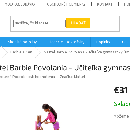
MOJA OBJEDNÁVKA
OBCHODNÉ PODMIENKY
KONTAKT
PO
HĽADAŤ
Školské potreby
Licencie - Rozprávky
Doplnky
Čast
Barbie a Ken
Mattel Barbie Povolania - Učiteľka gymnastiky (t
el Barbie Povolania - Učiteľka gymnas
né
notené
Podrobnosti hodnotenia
Značka:
Mattel
nie
€31
u
Jednotk
Sklad
cena:
iek.
Môžeme d