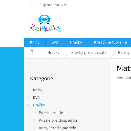
Prejsť
info@zuzihracky.sk
na
obsah
Knihy
DVD
Hračky
Kreatívne tvorenie
Domov
Hračky
Hračky pre dievčatá
Bábiky
B
Matt
o
Preskočiť
č
Priemer
Neohod
Kategórie
kategórie
n
hodnote
ý
produkt
Knihy
p
je
DVD
0,0
a
z
Hračky
n
5
e
Puzzle pre deti
hviezdič
l
Puzzle pre dospelých
Autá, lietadlá,modely