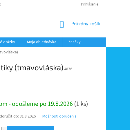
DMIENKY OOÚ
DOPRAVA A PLATBA
ODSTÚPENIE OD ZMLUVY
Prihlásenie
NÁKUPNÝ
Prázdny košík
KOŠÍK
é otázky
Moja objednávka
Značky
mavovláska)
tiky (tmavovláska)
4876
ová
om - odošleme po 19.8.2026
(1 ks)
oručiť do:
31.8.2026
Možnosti doručenia