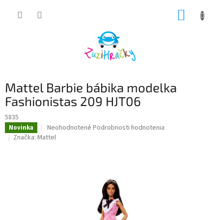
Prejsť
NÁKUP
na
obsah
KOŠÍK
Mattel Barbie bábika modelka
Fashionistas 209 HJT06
5835
Priemerné
Neohodnotené
Podrobnosti hodnotenia
Novinka
hodnotenie
Značka:
Mattel
produktu
je
0,0
z
5
hviezdičiek.