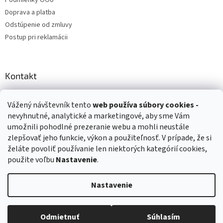
Doprava a platba
Odstúpenie od zmluvy
Postup pri reklamácii
Kontakt
info
@
zuzihracky.sk
Vážený návštevník tento
web používa
súbory cookies -
+421 903 144 673
nevyhnutné, analytické a marketingové, aby sme Vám
umožnili pohodlné prezeranie webu a mohli neustále
zlepšovať jeho funkcie, výkon a použiteľnosť. V prípade, že si
želáte povoliť používanie len niektorých kategórií cookies,
použite voľbu
Nastavenie
.
Vytvoril Shoptet
Nastavenie
Copyright 2026
ZuziHračky.sk
. Všetky práva vyhradené.
Upraviť
nastavenie cookies
Odmietnuť
Súhlasím