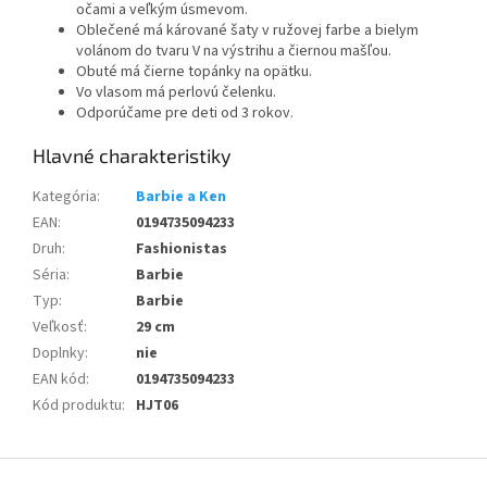
očami a veľkým úsmevom.
Oblečené má kárované šaty v ružovej farbe a bielym
volánom do tvaru V na výstrihu a čiernou mašľou.
Obuté má čierne topánky na opätku.
Vo vlasom má perlovú čelenku.
Odporúčame pre deti od 3 rokov.
Kategória
:
Barbie a Ken
EAN
:
0194735094233
Druh
:
Fashionistas
Séria
:
Barbie
Typ
:
Barbie
Veľkosť
:
29 cm
Doplnky
:
nie
EAN kód
:
0194735094233
Kód produktu
:
HJT06
Z