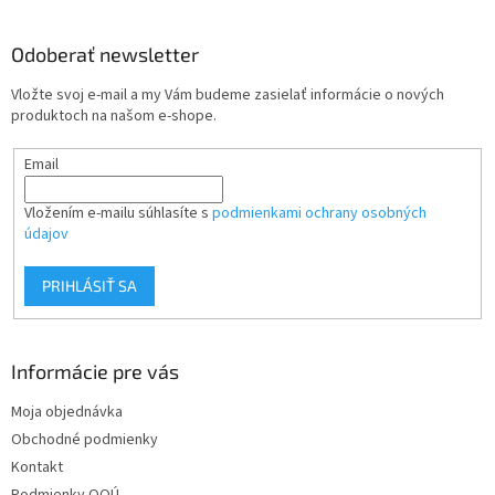
á
p
ä
Odoberať newsletter
t
Vložte svoj e-mail a my Vám budeme zasielať informácie o nových
i
produktoch na našom e-shope.
e
Email
Vložením e-mailu súhlasíte s
podmienkami ochrany osobných
údajov
PRIHLÁSIŤ SA
Informácie pre vás
Moja objednávka
Obchodné podmienky
Kontakt
Podmienky OOÚ