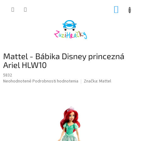
Prejsť
NÁKUP
na
obsah
KOŠÍK
Mattel - Bábika Disney princezná
Ariel HLW10
5832
Priemerné
Neohodnotené
Podrobnosti hodnotenia
Značka:
Mattel
hodnotenie
produktu
je
0,0
z
5
hviezdičiek.