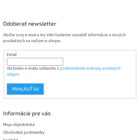
Z
á
p
ä
Odoberať newsletter
t
Vložte svoj e-mail a my Vám budeme zasielať informácie o nových
i
produktoch na našom e-shope.
e
Email
Vložením e-mailu súhlasíte s
podmienkami ochrany osobných
údajov
PRIHLÁSIŤ SA
Informácie pre vás
Moja objednávka
Obchodné podmienky