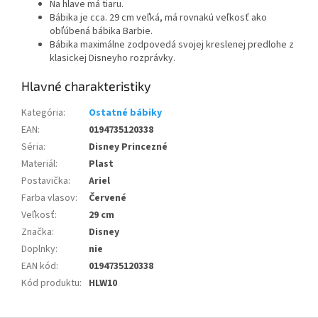
Na hlave má tiaru.
Bábika je cca. 29 cm veľká, má rovnakú veľkosť ako
obľúbená bábika Barbie.
Bábika maximálne zodpovedá svojej kreslenej predlohe z
klasickej Disneyho rozprávky.
Kategória
:
Ostatné bábiky
EAN
:
0194735120338
Séria
:
Disney Princezné
Materiál
:
Plast
Postavička
:
Ariel
Farba vlasov
:
Červené
Veľkosť
:
29 cm
Značka
:
Disney
Doplnky
:
nie
EAN kód
:
0194735120338
Kód produktu
:
HLW10