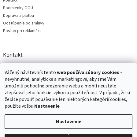
Kontakt
Podmienky OOÚ
Doprava a platba
Odstúpenie od zmluvy
Postup pri reklamácii
Kontakt
info
@
zuzihracky.sk
Vážený návštevník tento
web používa
súbory cookies -
+421 903 144 673
nevyhnutné, analytické a marketingové, aby sme Vám
umožnili pohodlné prezeranie webu a mohli neustále
zlepšovať jeho funkcie, výkon a použiteľnosť. V prípade, že si
želáte povoliť používanie len niektorých kategórií cookies,
použite voľbu
Nastavenie
.
Vytvoril Shoptet
Nastavenie
Copyright 2026
ZuziHračky.sk
. Všetky práva vyhradené.
Upraviť
nastavenie cookies