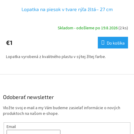
Lopatka na piesok v tvare rýľa žltá– 27 cm
Skladom - odošleme po 19.8.2026
(2 ks)
€1
Do košíka
Lopatka vyrobená z kvalitného plastu v sýtej žltej farbe.
Z
á
p
ä
Odoberať newsletter
t
Vložte svoj e-mail a my Vám budeme zasielať informácie o nových
i
produktoch na našom e-shope.
e
Email