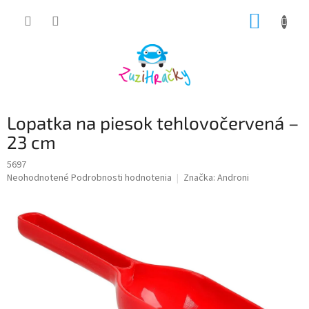
Prejsť
NÁKUP
na
obsah
KOŠÍK
Lopatka na piesok tehlovočervená –
23 cm
5697
Priemerné
Neohodnotené
Podrobnosti hodnotenia
Značka:
Androni
hodnotenie
produktu
je
0,0
z
5
hviezdičiek.