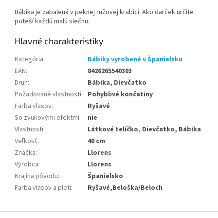
Bábika je zabalená v peknej ružovej krabici. Ako darček určite
poteší každú malú slečnu.
Kategória
:
Bábiky vyrobené v Španielsku
EAN
:
8426265540303
Druh
:
Bábika, Dievčatko
Požadované vlastnosti
:
Pohyblivé končatiny
Farba vlasov
:
Ryšavé
So zvukovými efektmi
:
nie
Vlastnosti
:
Látkové telíčko, Dievčatko, Bábika
Veľkosť
:
40 cm
Značka
:
Llorens
Výrobca
:
Llorens
Krajina pôvodu
:
Španielsko
Farba vlasov a pleti
:
Ryšavé,Beloška/Beloch
Z