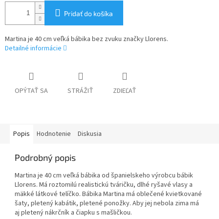
Pridať do košíka
Martina je 40 cm veľká bábika bez zvuku značky Llorens.
Detailné informácie
OPÝTAŤ SA
STRÁŽIŤ
ZDIEĽAŤ
Popis
Hodnotenie
Diskusia
Podrobný popis
Martina je 40 cm veľká bábika od španielskeho výrobcu bábik
Llorens. Má roztomilú realistickú tváričku, dlhé ryšavé vlasy a
mäkké látkové telíčko. Bábika Martina má oblečené kvietkované
šaty, pletený kabátik, pletené ponožky. Aby jej nebola zima má
aj pletený nákrčník a čiapku s mašličkou.