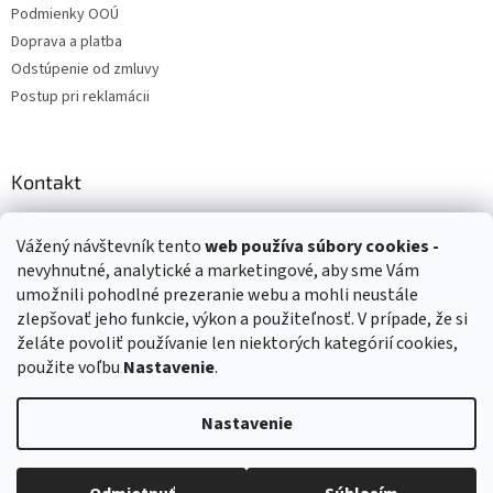
Podmienky OOÚ
Doprava a platba
Odstúpenie od zmluvy
Postup pri reklamácii
Kontakt
info
@
zuzihracky.sk
Vážený návštevník tento
web používa
súbory cookies -
+421 903 144 673
nevyhnutné, analytické a marketingové, aby sme Vám
umožnili pohodlné prezeranie webu a mohli neustále
zlepšovať jeho funkcie, výkon a použiteľnosť. V prípade, že si
želáte povoliť používanie len niektorých kategórií cookies,
použite voľbu
Nastavenie
.
Vytvoril Shoptet
Nastavenie
Copyright 2026
ZuziHračky.sk
. Všetky práva vyhradené.
Upraviť
nastavenie cookies