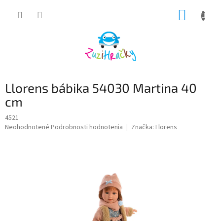
Prejsť
NÁKUP
na
obsah
KOŠÍK
Llorens bábika 54030 Martina 40
cm
4521
Priemerné
Neohodnotené
Podrobnosti hodnotenia
Značka:
Llorens
hodnotenie
produktu
je
0,0
z
5
hviezdičiek.