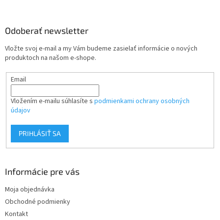
á
p
ä
Odoberať newsletter
t
Vložte svoj e-mail a my Vám budeme zasielať informácie o nových
i
produktoch na našom e-shope.
e
Email
Vložením e-mailu súhlasíte s
podmienkami ochrany osobných
údajov
PRIHLÁSIŤ SA
Informácie pre vás
Moja objednávka
Obchodné podmienky
Kontakt