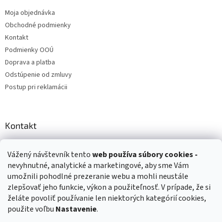
Moja objednávka
Obchodné podmienky
Kontakt
Podmienky OOÚ
Doprava a platba
Odstúpenie od zmluvy
Postup pri reklamácii
Kontakt
info
@
zuzihracky.sk
Vážený návštevník tento
web používa
súbory cookies -
+421 903 144 673
nevyhnutné, analytické a marketingové, aby sme Vám
umožnili pohodlné prezeranie webu a mohli neustále
zlepšovať jeho funkcie, výkon a použiteľnosť. V prípade, že si
želáte povoliť používanie len niektorých kategórií cookies,
použite voľbu
Nastavenie
.
Vytvoril Shoptet