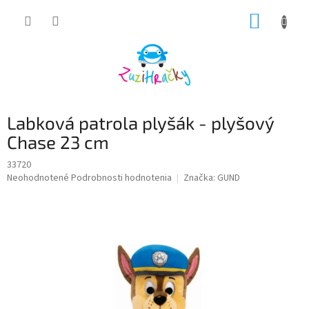
Prejsť
NÁKUP
na
obsah
KOŠÍK
Labková patrola plyšák - plyšový
Chase 23 cm
33720
Priemerné
Neohodnotené
Podrobnosti hodnotenia
Značka:
GUND
hodnotenie
produktu
je
0,0
z
5
hviezdičiek.