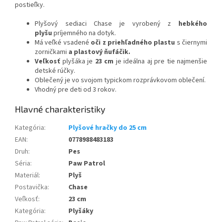
postieľky.
Plyšový sediaci Chase je vyrobený z
hebkého
plyšu
príjemného na dotyk.
Má
veľké
vsadené
oči z priehľadného plastu
s čiernymi
zorničkami
a plastový ňufáčik.
Veľkosť
plyšáka
je
23
cm
je ideálna aj pre tie najmenšie
detské rúčky.
Oblečený je vo svojom typickom rozprávkovom oblečení.
Vhodný pre deti od 3 rokov.
Kategória
:
Plyšové hračky do 25 cm
EAN
:
0778988483183
Druh
:
Pes
Séria
:
Paw Patrol
Materiál
:
Plyš
Postavička
:
Chase
Veľkosť
:
23 cm
Kategória
:
Plyšáky