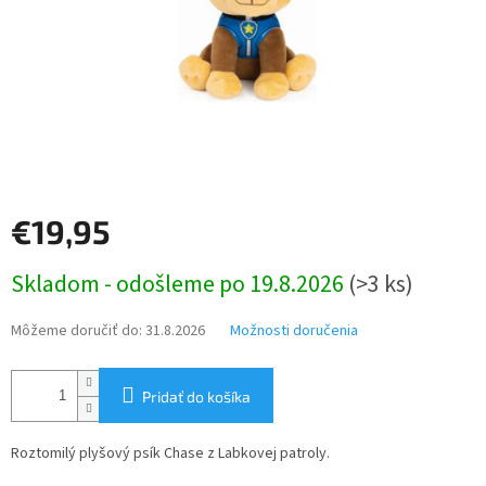
€19,95
Jednotková
Skladom - odošleme po 19.8.2026
(>3 ks)
cena:
Môžeme doručiť do:
31.8.2026
Možnosti doručenia
Pridať do košíka
Roztomilý plyšový psík Chase z Labkovej patroly.