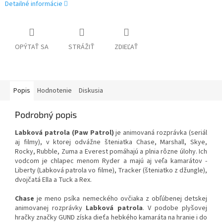
Detailné informácie
OPÝTAŤ SA
STRÁŽIŤ
ZDIEĽAŤ
Popis
Hodnotenie
Diskusia
Podrobný popis
Labková patrola (Paw Patrol)
je animovaná rozprávka (seriál
aj filmy), v ktorej odvážne šteniatka Chase, Marshall, Skye,
Rocky, Rubble, Zuma a Everest pomáhajú a plnia rôzne úlohy. Ich
vodcom je chlapec menom Ryder a majú aj veľa kamarátov -
Liberty (Labková patrola vo filme), Tracker (šteniatko z džungle),
dvojčatá Ella a Tuck a Rex.
Chase
je meno psíka nemeckého ovčiaka z obľúbenej detskej
animovanej rozprávky
Labková patrola
. V podobe plyšovej
hračky značky GUND získa dieťa hebkého kamaráta na hranie i do