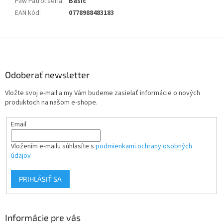
Paw Patrol séria
:
Basic
EAN kód
:
0778988483183
Z
á
p
ä
Odoberať newsletter
t
Vložte svoj e-mail a my Vám budeme zasielať informácie o nových
i
produktoch na našom e-shope.
e
Email
Vložením e-mailu súhlasíte s
podmienkami ochrany osobných
údajov
PRIHLÁSIŤ SA
Informácie pre vás