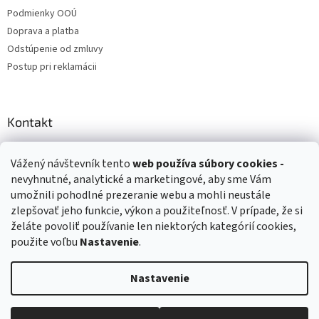
Podmienky OOÚ
Doprava a platba
Odstúpenie od zmluvy
Postup pri reklamácii
Kontakt
info
@
zuzihracky.sk
Vážený návštevník tento
web používa
súbory cookies -
+421 903 144 673
nevyhnutné, analytické a marketingové, aby sme Vám
umožnili pohodlné prezeranie webu a mohli neustále
zlepšovať jeho funkcie, výkon a použiteľnosť. V prípade, že si
želáte povoliť používanie len niektorých kategórií cookies,
použite voľbu
Nastavenie
.
Vytvoril Shoptet
Nastavenie
Copyright 2026
ZuziHračky.sk
. Všetky práva vyhradené.
Upraviť
nastavenie cookies