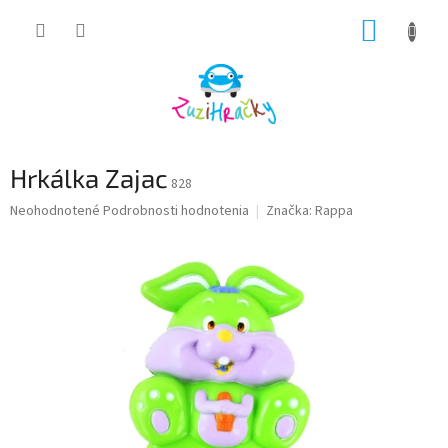
Prejsť
NÁKUP
na
obsah
KOŠÍK
Hrkálka Zajac
828
Priemerné
Neohodnotené
Podrobnosti hodnotenia
Značka:
Rappa
hodnotenie
produktu
je
0,0
z
5
hviezdičiek.