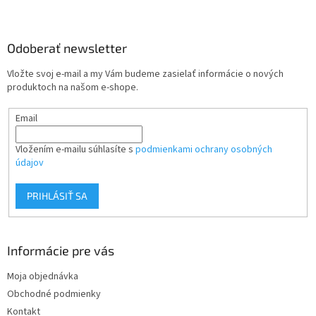
Z
á
p
ä
Odoberať newsletter
t
Vložte svoj e-mail a my Vám budeme zasielať informácie o nových
i
produktoch na našom e-shope.
e
Email
Vložením e-mailu súhlasíte s
podmienkami ochrany osobných
údajov
PRIHLÁSIŤ SA
Informácie pre vás
Moja objednávka
Obchodné podmienky
Kontakt