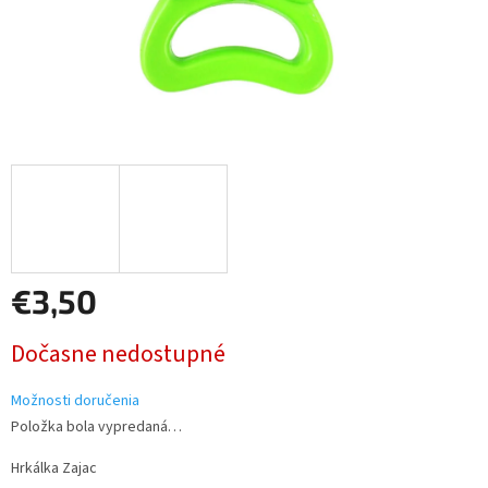
€3,50
Jednotková
Dočasne nedostupné
cena:
Možnosti doručenia
Položka bola vypredaná…
Hrkálka Zajac