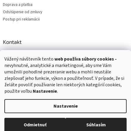
Doprava a platba
Odstúpenie od zmluvy
Postup pri reklamácii
Kontakt
info
@
zuzihracky.sk
Vážený návštevník tento
web používa
súbory cookies -
+421 903 144 673
nevyhnutné, analytické a marketingové, aby sme Vám
umožnili pohodlné prezeranie webu a mohli neustále
zlepšovať jeho funkcie, výkon a použiteľnosť. V prípade, že si
želáte povoliť používanie len niektorých kategórií cookies,
použite voľbu
Nastavenie
.
Vytvoril Shoptet
Nastavenie
Copyright 2026
ZuziHračky.sk
. Všetky práva vyhradené.
Upraviť
nastavenie cookies
Odmietnuť
Súhlasím