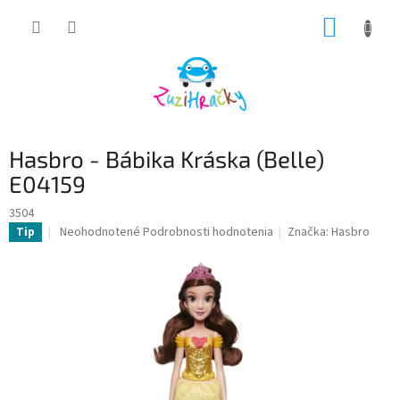
Prejsť
NÁKUP
na
obsah
KOŠÍK
Hasbro - Bábika Kráska (Belle)
E04159
3504
Priemerné
Neohodnotené
Podrobnosti hodnotenia
Značka:
Hasbro
Tip
hodnotenie
produktu
je
0,0
z
5
hviezdičiek.