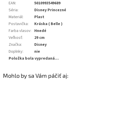
EAN
:
5010993549689
Séria
:
Disney Princezné
Materiál
:
Plast
Postavička
:
Kráska ( Belle )
Farba vlasov
:
Hnedé
Veľkosť
:
29 cm
Značka
:
Disney
Doplnky
:
nie
Položka bola vypredaná…
Mohlo by sa Vám páčiť aj: