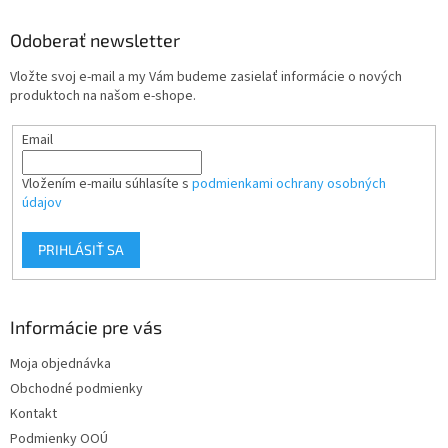
p
ä
Odoberať newsletter
t
Vložte svoj e-mail a my Vám budeme zasielať informácie o nových
i
produktoch na našom e-shope.
e
Email
Vložením e-mailu súhlasíte s
podmienkami ochrany osobných
údajov
PRIHLÁSIŤ SA
Informácie pre vás
Moja objednávka
Obchodné podmienky
Kontakt
Podmienky OOÚ