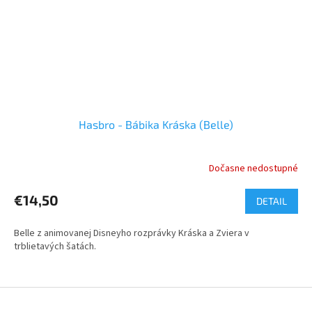
Hasbro - Bábika Kráska (Belle)
Dočasne nedostupné
€14,50
DETAIL
Belle z animovanej Disneyho rozprávky Kráska a Zviera v
trblietavých šatách.
Z
á