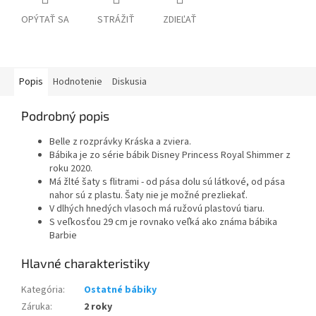
OPÝTAŤ SA
STRÁŽIŤ
ZDIEĽAŤ
Popis
Hodnotenie
Diskusia
Podrobný popis
Belle z rozprávky Kráska a zviera.
Bábika je zo série bábik Disney Princess Royal Shimmer z
roku 2020.
Má žlté šaty s flitrami - od pása dolu sú látkové, od pása
nahor sú z plastu. Šaty nie je možné prezliekať.
V dlhých hnedých vlasoch má ružovú plastovú tiaru.
S veľkosťou 29 cm je rovnako veľká ako známa bábika
Barbie
Kategória
:
Ostatné bábiky
Záruka
:
2 roky