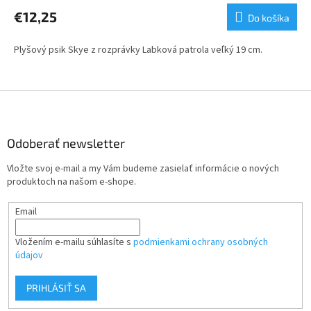
€12,25
Do košíka
Plyšový psik Skye z rozprávky Labková patrola veľký 19 cm.
Z
á
p
ä
Odoberať newsletter
t
Vložte svoj e-mail a my Vám budeme zasielať informácie o nových
i
produktoch na našom e-shope.
e
Email
Vložením e-mailu súhlasíte s
podmienkami ochrany osobných
údajov
PRIHLÁSIŤ SA