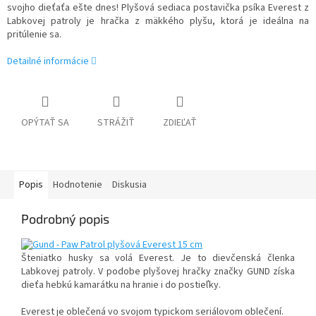
svojho dieťaťa ešte dnes! Plyšová sediaca postavička psíka Everest z
Labkovej patroly je hračka z mäkkého plyšu, ktorá je ideálna na
pritúlenie sa.
Detailné informácie
OPÝTAŤ SA
STRÁŽIŤ
ZDIEĽAŤ
Popis
Hodnotenie
Diskusia
Podrobný popis
Šteniatko husky sa volá Everest. Je to dievčenská členka
Labkovej patroly. V podobe plyšovej hračky značky GUND získa
dieťa hebkú kamarátku na hranie i do postieľky.
Everest je oblečená vo svojom typickom seriálovom oblečení.