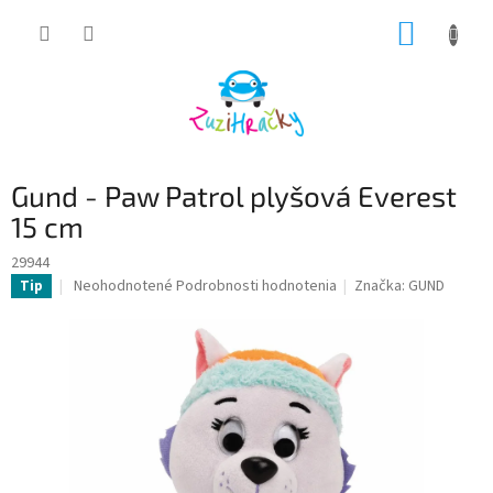
Prejsť
NÁKUP
na
obsah
KOŠÍK
Gund - Paw Patrol plyšová Everest
15 cm
29944
Priemerné
Neohodnotené
Podrobnosti hodnotenia
Značka:
GUND
Tip
hodnotenie
produktu
je
0,0
z
5
hviezdičiek.