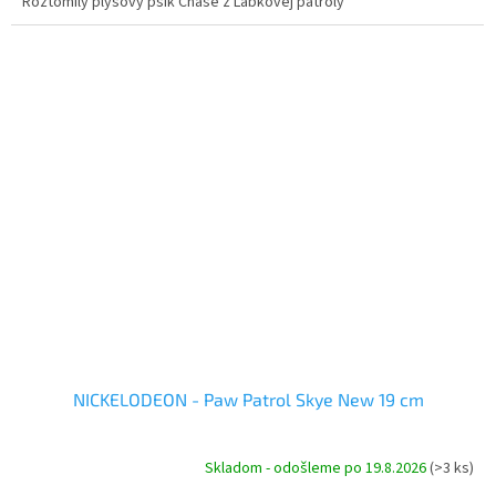
Roztomilý plyšový psík Chase z Labkovej patroly
NICKELODEON - Paw Patrol Skye New 19 cm
Skladom - odošleme po 19.8.2026
(>3 ks)