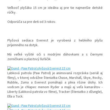
Veľkosť plyšáka 15 cm je ideálna aj pre tie najmenšie detské
rúčky.
Odporúča sa pre deti od 3 rokov.
Plyšová sediaca Everest je vyrobená z hebkého plyšu
príjemného na dotyk.
Má veľké vyšité oči s modrými dúhovkami a s čiernymi
zorničkami a plastový ňufáčik.
Labková patrola (Paw Patrol) je animovaná rozprávka (seriál aj
filmy), v ktorej odvážne šteniatka Chase, Marshall, Skye, Rocky,
Rubble, Zuma a Everest pomáhajú a plnia rôzne úlohy. Ich
vodcom je chlapec menom Ryder a majú aj veľa kamarátov -
Liberty (Labková patrola vo filme), Tracker (šteniatko z džungle),
Ella a Tuck.