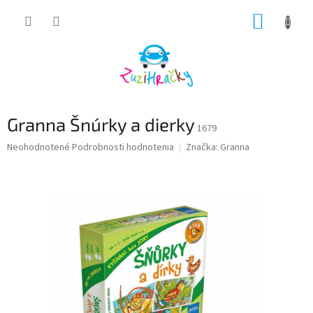
Prejsť
NÁKUP
na
obsah
KOŠÍK
Granna Šnúrky a dierky
1679
Priemerné
Neohodnotené
Podrobnosti hodnotenia
Značka:
Granna
hodnotenie
produktu
je
0,0
z
5
hviezdičiek.