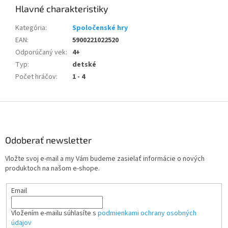
Kategória
:
Spoločenské hry
EAN
:
5900221022520
Odporúčaný vek
:
4+
Typ
:
detské
Počet hráčov
:
1 - 4
Z
á
p
ä
Odoberať newsletter
t
Vložte svoj e-mail a my Vám budeme zasielať informácie o nových
i
produktoch na našom e-shope.
e
Email
Vložením e-mailu súhlasíte s
podmienkami ochrany osobných
údajov