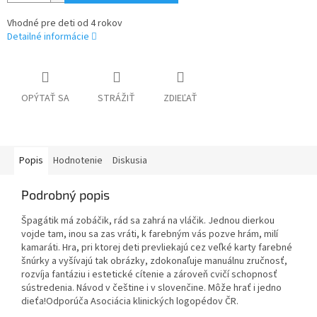
Vhodné pre deti od 4 rokov
Detailné informácie
OPÝTAŤ SA
STRÁŽIŤ
ZDIEĽAŤ
Popis
Hodnotenie
Diskusia
Podrobný popis
Špagátik má zobáčik, rád sa zahrá na vláčik. Jednou dierkou
vojde tam, inou sa zas vráti, k farebným vás pozve hrám, milí
kamaráti. Hra, pri ktorej deti prevliekajú cez veľké karty farebné
šnúrky a vyšívajú tak obrázky, zdokonaľuje manuálnu zručnosť,
rozvíja fantáziu i estetické cítenie a zároveň cvičí schopnosť
sústredenia. Návod v češtine i v slovenčine. Môže hrať i jedno
dieťa!Odporúča Asociácia klinických logopédov ČR.