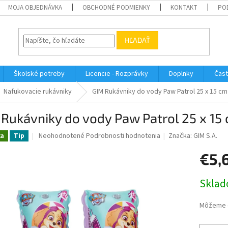
MOJA OBJEDNÁVKA
OBCHODNÉ PODMIENKY
KONTAKT
PO
HĽADAŤ
Školské potreby
Licencie - Rozprávky
Doplnky
Čast
Nafukovacie rukávniky
GIM Rukávniky do vody Paw Patrol 25 x 15 cm
Rukávniky do vody Paw Patrol 25 x 15
Priemerné
Neohodnotené
Podrobnosti hodnotenia
Značka:
GIM S.A.
ka
Tip
hodnotenie
produktu
€5,
je
0,0
Jednotk
Sklad
z
cena:
5
hviezdičiek.
Môžeme d