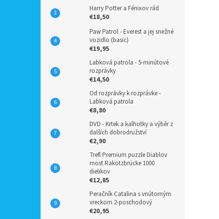
Harry Potter a Fénixov rád
€18,50
Paw Patrol - Everest a jej snežné
vozidlo (basic)
€19,95
Labková patrola - 5-minútové
rozprávky
€14,50
Od rozprávky k rozprávke -
Labková patrola
€8,80
DVD - Krtek a kalhotky a výběr z
dalších dobrodružství
€2,90
Trefl Premium puzzle Diablov
most Rakotzbrücke 1000
dielikov
€12,85
Peračník Catalina s vnútorným
vreckom 2-poschodový
€20,95