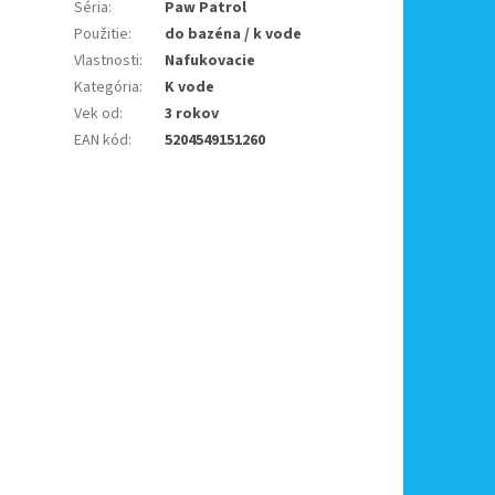
Séria
:
Paw Patrol
Použitie
:
do bazéna / k vode
Vlastnosti
:
Nafukovacie
Kategória
:
K vode
Vek od
:
3 rokov
EAN kód
:
5204549151260