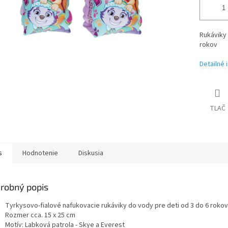
Rukáviky 
rokov
Detailné 
TLAČ
s
Hodnotenie
Diskusia
robný popis
Tyrkysovo-fialové nafukovacie rukáviky do vody pre deti od 3 do 6 rokov
Rozmer cca. 15 x 25 cm
Motív: Labková patrola - Skye a Everest