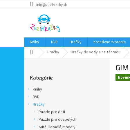
Prejsť
info@zuzihracky.sk
na
obsah
Knihy
DVD
Hračky
Kreatívne tvorenie
Domov
Hračky
Hračky do vody a na záhradu
B
GIM 
o
Preskočiť
č
Kategórie
kategórie
Novin
n
ý
Knihy
p
DVD
a
Hračky
n
e
Puzzle pre deti
l
Puzzle pre dospelých
Autá, lietadlá,modely