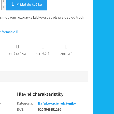
Pridať do košíka
s motívom rozprávky Labková patrola pre deti od troch
informácie
OPÝTAŤ SA
STRÁŽIŤ
ZDIEĽAŤ
.
Kategória
:
Nafukovacie rukávniky
EAN
:
5204549151260