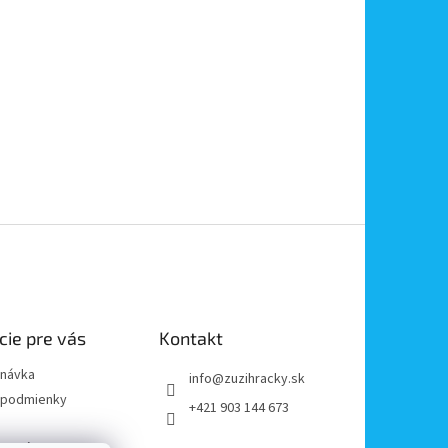
cie pre vás
Kontakt
dnávka
info
@
zuzihracky.sk
podmienky
+421 903 144 673