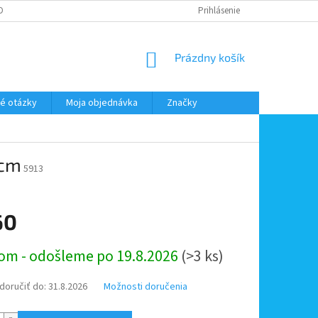
DMIENKY OOÚ
DOPRAVA A PLATBA
ODSTÚPENIE OD ZMLUVY
Prihlásenie
NÁKUPNÝ
Prázdny košík
KOŠÍK
é otázky
Moja objednávka
Značky
 cm
5913
60
ová
om - odošleme po 19.8.2026
(>3 ks)
oručiť do:
31.8.2026
Možnosti doručenia