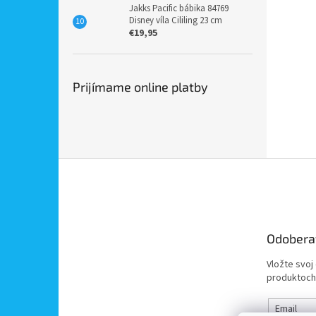
Jakks Pacific bábika 84769
Disney víla Cililing 23 cm
€19,95
Prijímame online platby
Z
á
p
ä
t
Odobera
i
e
Vložte svoj
produktoch
Email