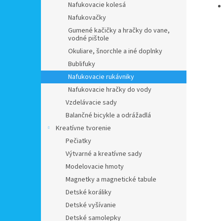
Nafukovacie kolesá
Nafukovačky
Gumené kačičky a hračky do vane,
vodné pištole
Okuliare, šnorchle a iné doplnky
Bublifuky
Nafukovacie rukávniky
Nafukovacie hračky do vody
Vzdelávacie sady
Balančné bicykle a odrážadlá
Kreatívne tvorenie
Pečiatky
Výtvarné a kreatívne sady
Modelovacie hmoty
Magnetky a magnetické tabule
Detské koráliky
Detské vyšívanie
Detské samolepky