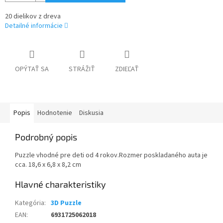
20 dielikov z dreva
Detailné informácie
OPÝTAŤ SA
STRÁŽIŤ
ZDIEĽAŤ
Popis
Hodnotenie
Diskusia
Podrobný popis
Puzzle vhodné pre deti od 4 rokov.Rozmer poskladaného auta je
cca. 18,6 x 6,8 x 8,2 cm
Kategória
:
3D Puzzle
EAN
:
6931725062018