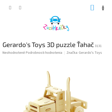
Prejsť
NÁKUP
na
obsah
KOŠÍK
Gerardo's Toys 3D puzzle Ťahač
3131
Priemerné
Neohodnotené
Podrobnosti hodnotenia
Značka:
Gerardo's Toys
hodnotenie
produktu
je
0,0
z
5
hviezdičiek.