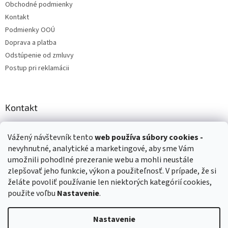
Obchodné podmienky
Kontakt
Podmienky OOÚ
Doprava a platba
Odstúpenie od zmluvy
Postup pri reklamácii
Kontakt
info
@
zuzihracky.sk
Vážený návštevník tento
web používa
súbory cookies -
+421 903 144 673
nevyhnutné, analytické a marketingové, aby sme Vám
umožnili pohodlné prezeranie webu a mohli neustále
zlepšovať jeho funkcie, výkon a použiteľnosť. V prípade, že si
želáte povoliť používanie len niektorých kategórií cookies,
použite voľbu
Nastavenie
.
Vytvoril Shoptet
Nastavenie