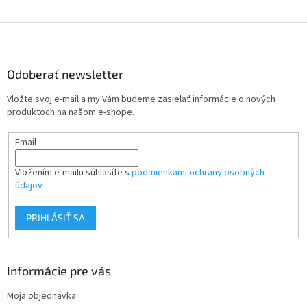
Z
á
p
ä
Odoberať newsletter
t
Vložte svoj e-mail a my Vám budeme zasielať informácie o nových
i
produktoch na našom e-shope.
e
Email
Vložením e-mailu súhlasíte s
podmienkami ochrany osobných
údajov
PRIHLÁSIŤ SA
Informácie pre vás
Moja objednávka