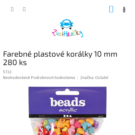
Prejsť
NÁKUP
na
obsah
KOŠÍK
Farebné plastové korálky 10 mm
280 ks
5722
Priemerné
Neohodnotené
Podrobnosti hodnotenia
Značka:
Ostatní
hodnotenie
produktu
je
0,0
z
5
hviezdičiek.