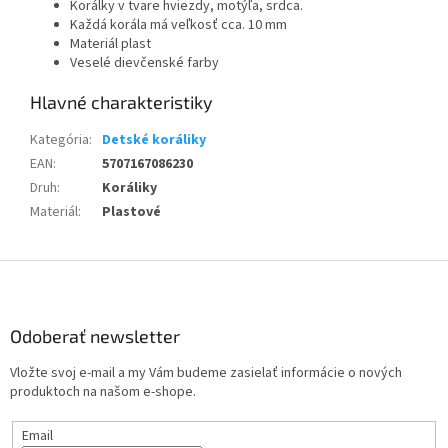
Korálky v tvare hviezdy, motýľa, srdca.
Každá korála má veľkosť cca. 10 mm
Materiál plast
Veselé dievčenské farby
Kategória
:
Detské koráliky
EAN
:
5707167086230
Druh
:
Koráliky
Materiál
:
Plastové
Z
á
p
ä
Odoberať newsletter
t
Vložte svoj e-mail a my Vám budeme zasielať informácie o nových
i
produktoch na našom e-shope.
e
Email