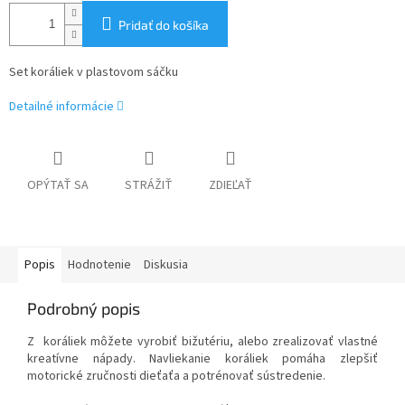
Pridať do košíka
Set koráliek v plastovom sáčku
Detailné informácie
OPÝTAŤ SA
STRÁŽIŤ
ZDIEĽAŤ
Popis
Hodnotenie
Diskusia
Podrobný popis
Z koráliek môžete vyrobiť bižutériu, alebo zrealizovať vlastné
kreatívne nápady. Navliekanie koráliek pomáha zlepšiť
motorické zručnosti dieťaťa a potrénovať sústredenie.