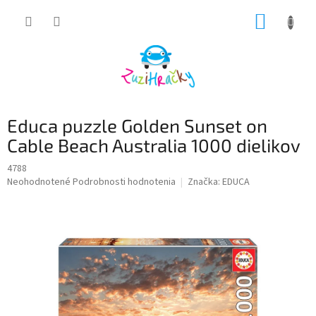
Prejsť
NÁKUP
na
obsah
KOŠÍK
Educa puzzle Golden Sunset on
Cable Beach Australia 1000 dielikov
4788
Priemerné
Neohodnotené
Podrobnosti hodnotenia
Značka:
EDUCA
hodnotenie
produktu
je
0,0
z
5
hviezdičiek.