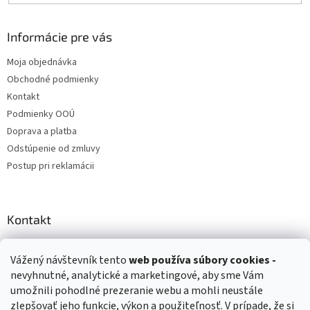
Informácie pre vás
Moja objednávka
Obchodné podmienky
Kontakt
Podmienky OOÚ
Doprava a platba
Odstúpenie od zmluvy
Postup pri reklamácii
Kontakt
info
@
zuzihracky.sk
Vážený návštevník tento
web používa
súbory cookies -
+421 903 144 673
nevyhnutné, analytické a marketingové, aby sme Vám
umožnili pohodlné prezeranie webu a mohli neustále
zlepšovať jeho funkcie, výkon a použiteľnosť. V prípade, že si