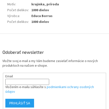
Motív
:
krajinka, príroda
Počet dielikov
:
1000 dielov
Výrobca
:
Educa Borras
Počet dielikov
:
1000 dielov
Z
á
p
ä
Odoberať newsletter
t
Vložte svoj e-mail a my Vám budeme zasielať informácie o nových
i
produktoch na našom e-shope.
e
Email
Vložením e-mailu súhlasíte s
podmienkami ochrany osobných
údajov
PRIHLÁSIŤ SA