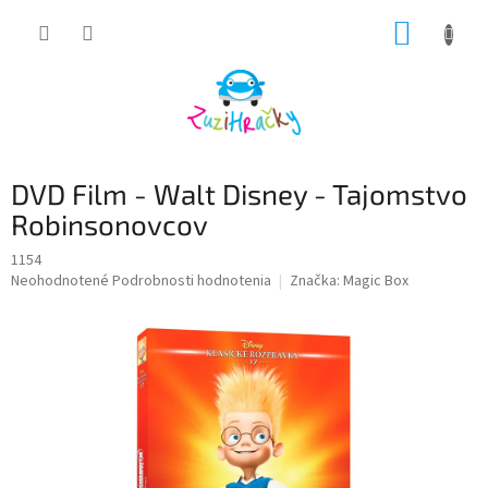
Prejsť
NÁKUP
na
obsah
KOŠÍK
DVD Film - Walt Disney - Tajomstvo
Robinsonovcov
1154
Priemerné
Neohodnotené
Podrobnosti hodnotenia
Značka:
Magic Box
hodnotenie
produktu
je
0,0
z
5
hviezdičiek.