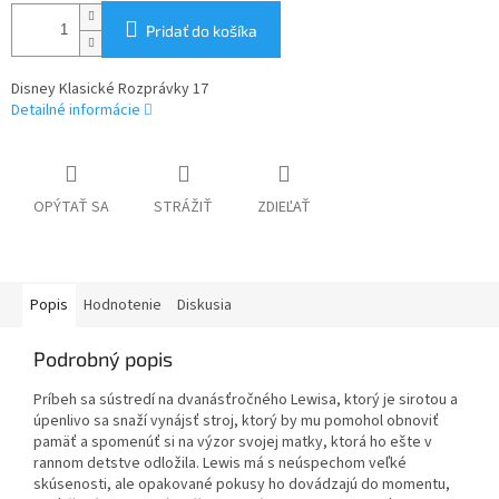
Pridať do košíka
Disney Klasické Rozprávky 17
Detailné informácie
OPÝTAŤ SA
STRÁŽIŤ
ZDIEĽAŤ
Popis
Hodnotenie
Diskusia
Podrobný popis
Príbeh sa sústredí na dvanásťročného Lewisa, ktorý je sirotou a
úpenlivo sa snaží vynájsť stroj, ktorý by mu pomohol obnoviť
pamäť a spomenúť si na výzor svojej matky, ktorá ho ešte v
rannom detstve odložila. Lewis má s neúspechom veľké
skúsenosti, ale opakované pokusy ho dovádzajú do momentu,