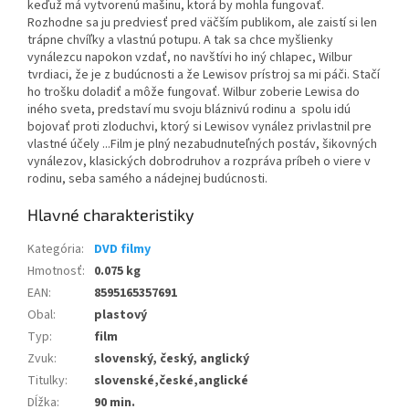
keďuž má vytvorenú mašinu, ktorá by mohla fungovať.
Rozhodne sa ju predviesť pred väčším publikom, ale zaistí si len
trápne chvíľky a vlastnú potupu. A tak sa chce myšlienky
vynálezcu napokon vzdať, no navštívi ho iný chlapec, Wilbur
tvrdiaci, že je z budúcnosti a že Lewisov prístroj sa mi páči. Stačí
ho trošku doladiť a môže fungovať. Wilbur zoberie Lewisa do
iného sveta, predstaví mu svoju bláznivú rodinu a spolu idú
bojovať proti zloduchvi, ktorý si Lewisov vynález privlastnil pre
vlastné účely ...Film je plný nezabudnuteľných postáv, šikovných
vynálezov, klasických dobrodruhov a rozpráva príbeh o viere v
rodinu, seba samého a nádejnej budúcnosti.
Kategória
:
DVD filmy
Hmotnosť
:
0.075 kg
EAN
:
8595165357691
Obal
:
plastový
Typ
:
film
Zvuk
:
slovenský, český, anglický
Titulky
:
slovenské,české,anglické
Dĺžka
:
90 min.