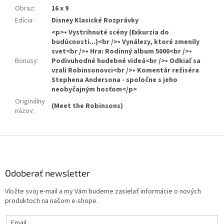
Obraz
:
16 x 9
Edícia
:
Disney Klasické Rozprávky
<p>• Vystrihnuté scény (Exkurzia do
budúcnosti...)<br />• Vynálezy, ktoré zmenily
svet<br />• Hra: Rodinný album 5000<br />•
Bonusy
:
Podivuhodné hudebné videá<br />• Odkiaľ sa
vzali Robinsonovci<br />• Komentár režiséra
Stephena Andersona - spoločne s jeho
neobyčajným hosťom</p>
Originálny
(Meet the Robinsons)
názov
:
Z
á
p
ä
Odoberať newsletter
t
Vložte svoj e-mail a my Vám budeme zasielať informácie o nových
i
produktoch na našom e-shope.
e
Email