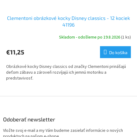
Clementoni obrázkové kocky Disney classics - 12 kociek
41196
Skladom - odošleme po 19.8.2026
(1 ks)
€11,25
Do košíka
Obrázkové kocky Disney classics od značky Clementoni prinášajú
deťom zábavu a zároveň rozvíjajú ich jemnú motoriku a
predstavivosť.
Z
á
p
ä
Odoberať newsletter
t
Vložte svoj e-mail a my Vám budeme zasielať informácie o nových
i
produktoch na našom e-shope.