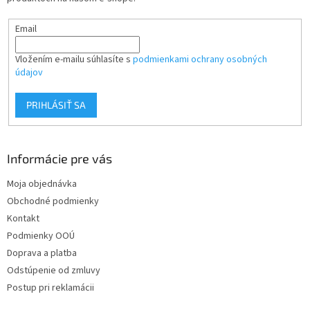
e
Email
Vložením e-mailu súhlasíte s
podmienkami ochrany osobných
údajov
PRIHLÁSIŤ SA
Informácie pre vás
Moja objednávka
Obchodné podmienky
Kontakt
Podmienky OOÚ
Doprava a platba
Odstúpenie od zmluvy
Postup pri reklamácii