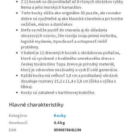
Z 12 kociek sa dá poskladať až 6 rôznych obrázkov rybky
Nema a jeho morských kamarátov.
Tieto kocky slúžia ako originálne 3D puzzle, ale rovnako
dobre sú využiteľné aj ako klasická stavebnica pri tvorbe
vežičiek, múrov a domčekov.
Dieťa sa môže pustiť do stavania aj do skladania
obrazových vzorov, čím rozvíja svoju jemnú motoriku,
logické myslenie, trpezlivosť a schopnosť riešiť
problémy.
V balení je 12 drevených kociek s obrázkovou potlačou,
ktoré sú vyrobené z kvalitného smrekového dreva v
českej továrni Dino Topa. Drevo je prírodný materiál,
ktorý je zdravotne nezávadný a vydrží celé generácie.
Každá kocka má veľkosť 3,8 cm a poskladaný obrázok
dosahuje rozmery 15,2 x 11,4 x 3,8 cm (šírka x výška x
hĺbka).
Kocky sú zabalené v kartónovej krabičke.
Kategória
:
Kocky
Hmotnosť
:
0.4 kg
EAN
:
8590878641198