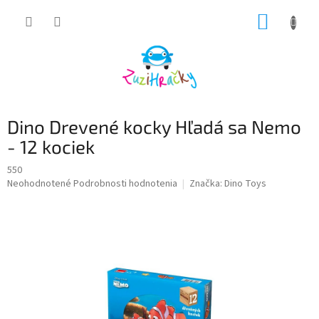
Prejsť
NÁKUP
na
obsah
KOŠÍK
Dino Drevené kocky Hľadá sa Nemo
- 12 kociek
550
Priemerné
Neohodnotené
Podrobnosti hodnotenia
Značka:
Dino Toys
hodnotenie
produktu
je
0,0
z
5
hviezdičiek.