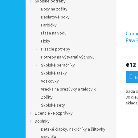
Školské potreby
Boxy na zošity
Desiatové boxy
Farbičky
Cleme
Fľaše na vodu
Paw P
Fixky
Písacie potreby
Potreby na výtvarnú výchovu
€12
Školské peračníky
Školské tašky
D
Voskovky
Vrecká na prezúvky a telocvik
Sada d
30 diel
Zošity
sklada
Školské sety
Licencie - Rozprávky
Doplnky
Detské čiapky, nákrčníky a šiltovky
Vankúše