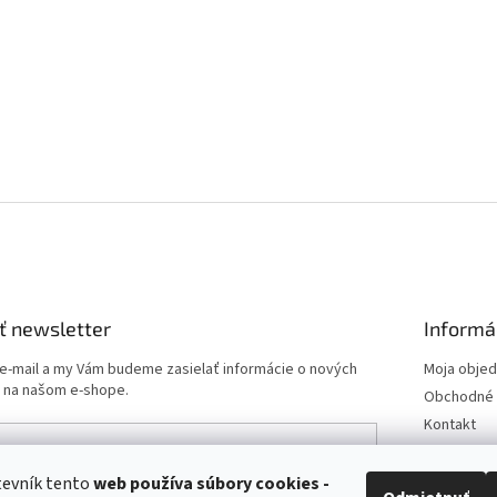
ť newsletter
Informá
 e-mail a my Vám budeme zasielať informácie o nových
Moja obje
 na našom e-shope.
Obchodné 
Kontakt
Podmienk
Doprava a 
tevník tento
web používa
súbory cookies -
e-mailu súhlasíte s
podmienkami ochrany osobných