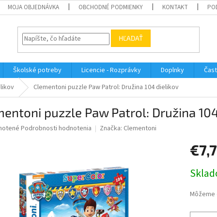
MOJA OBJEDNÁVKA
OBCHODNÉ PODMIENKY
KONTAKT
PO
HĽADAŤ
Školské potreby
Licencie - Rozprávky
Doplnky
Čast
elikov
Clementoni puzzle Paw Patrol: Družina 104 dielikov
entoni puzzle Paw Patrol: Družina 104
né
notené
Podrobnosti hodnotenia
Značka:
Clementoni
nie
€7,
u
Jednotk
Sklad
cena:
iek.
Môžeme d