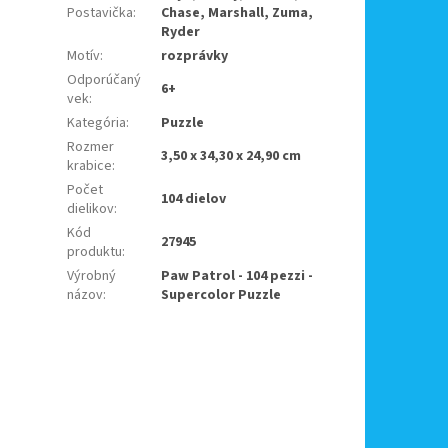
Postavička
:
Chase, Marshall, Zuma,
Ryder
Motív
:
rozprávky
Odporúčaný
6+
vek
:
Kategória
:
Puzzle
Rozmer
3,50 x 34,30 x 24,90 cm
krabice
:
Počet
104 dielov
dielikov
:
Kód
27945
produktu
:
Výrobný
Paw Patrol - 104 pezzi -
názov
:
Supercolor Puzzle