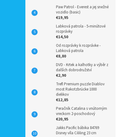
Paw Patrol - Everest a jej snežné
vozidlo (basic)
€19,95
Labková patrola - 5-minútové
rozprávky
€14,50
Od rozprávky k rozprávke -
Labková patrola
€8,80
DVD - Krtek a kalhotky a výběr z
dalších dobrodružství
€2,90
Trefl Premium puzzle Diablov
most Rakotzbrücke 1000
dielikov
€12,85
Peračník Catalina s vnútorným
vreckom 2-poschodový
€20,95
Jakks Pacific bábika 84769
Disney víla Cililing 23 cm