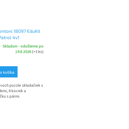
ntoni 18097 EduKit
atrol 4v1
Skladom - odošleme po
19.8.2026
(>3 ks)
o košíka
voch puzzle skladačiek s
ikmi, 6 kociek a
čku s pármi.