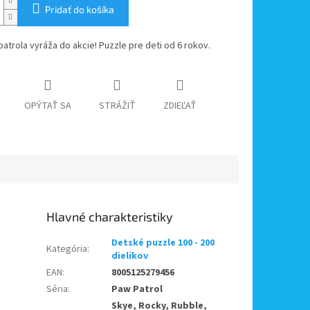
Pridať do košíka
atrola vyráža do akcie! Puzzle pre deti od 6 rokov.
OPÝTAŤ SA
STRÁŽIŤ
ZDIEĽAŤ
Detské puzzle 100 - 200
Kategória
:
dielikov
EAN
:
8005125279456
Séria
:
Paw Patrol
Skye, Rocky, Rubble,