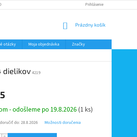
DMIENKY OOÚ
DOPRAVA A PLATBA
ODSTÚPENIE OD ZMLUVY
Prihlásenie
NÁKUPNÝ
Prázdny košík
KOŠÍK
é otázky
Moja objednávka
Značky
 dielikov
4219
75
ová
om - odošleme po 19.8.2026
(1 ks)
oručiť do:
28.8.2026
Možnosti doručenia