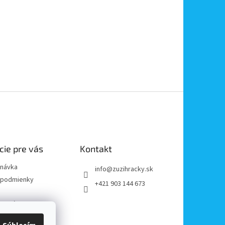
cie pre vás
Kontakt
dnávka
info
@
zuzihracky.sk
podmienky
+421 903 144 673
y OOÚ
platba