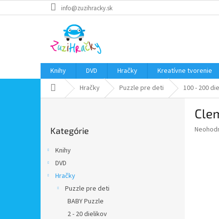
Prejsť
info@zuzihracky.sk
na
obsah
Knihy
DVD
Hračky
Kreatívne tvorenie
Domov
Hračky
Puzzle pre deti
100 - 200 di
B
Clem
o
Preskočiť
č
Priemer
Neohod
Kategórie
kategórie
n
hodnote
ý
produkt
Knihy
p
je
DVD
0,0
a
z
Hračky
n
5
e
Puzzle pre deti
hviezdič
l
BABY Puzzle
2 - 20 dielikov