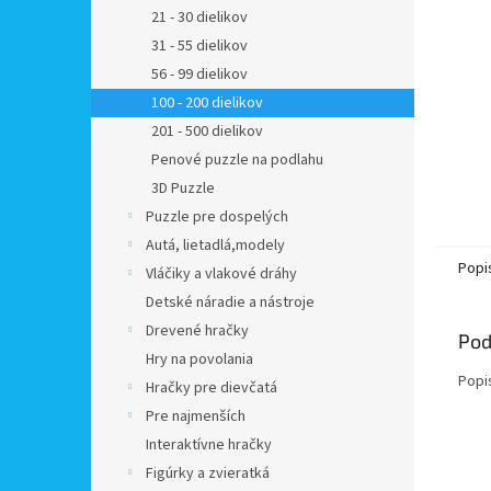
21 - 30 dielikov
31 - 55 dielikov
56 - 99 dielikov
100 - 200 dielikov
201 - 500 dielikov
Penové puzzle na podlahu
3D Puzzle
Puzzle pre dospelých
Autá, lietadlá,modely
Popi
Vláčiky a vlakové dráhy
Detské náradie a nástroje
Drevené hračky
Pod
Hry na povolania
Popi
Hračky pre dievčatá
Pre najmenších
Interaktívne hračky
Figúrky a zvieratká