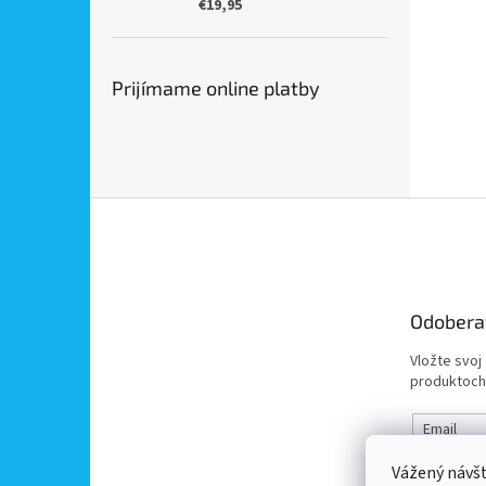
€19,95
Prijímame online platby
Z
á
p
ä
t
Odobera
i
e
Vložte svoj
produktoch
Email
Vážený návš
Vložením 