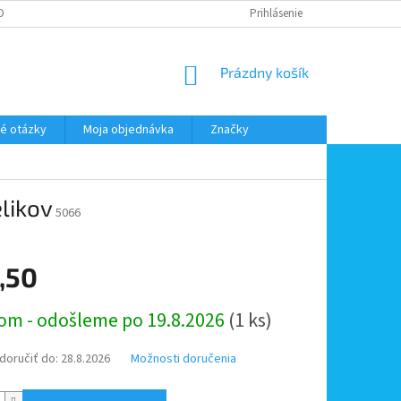
DMIENKY OOÚ
DOPRAVA A PLATBA
ODSTÚPENIE OD ZMLUVY
Prihlásenie
NÁKUPNÝ
Prázdny košík
KOŠÍK
é otázky
Moja objednávka
Značky
likov
5066
,50
ová
om - odošleme po 19.8.2026
(1 ks)
oručiť do:
28.8.2026
Možnosti doručenia