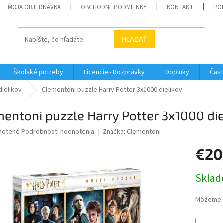
MOJA OBJEDNÁVKA
OBCHODNÉ PODMIENKY
KONTAKT
PO
HĽADAŤ
Školské potreby
Licencie - Rozprávky
Doplnky
Čast
dielikov
Clementoni puzzle Harry Potter 3x1000 dielikov
entoni puzzle Harry Potter 3x1000 die
né
notené
Podrobnosti hodnotenia
Značka:
Clementoni
nie
€20
u
Jednotk
Sklad
cena:
iek.
Môžeme d