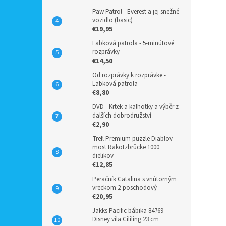
Paw Patrol - Everest a jej snežné
vozidlo (basic)
€19,95
Labková patrola - 5-minútové
rozprávky
€14,50
Od rozprávky k rozprávke -
Labková patrola
€8,80
DVD - Krtek a kalhotky a výběr z
dalších dobrodružství
€2,90
Trefl Premium puzzle Diablov
most Rakotzbrücke 1000
dielikov
€12,85
Peračník Catalina s vnútorným
vreckom 2-poschodový
€20,95
Jakks Pacific bábika 84769
Disney víla Cililing 23 cm