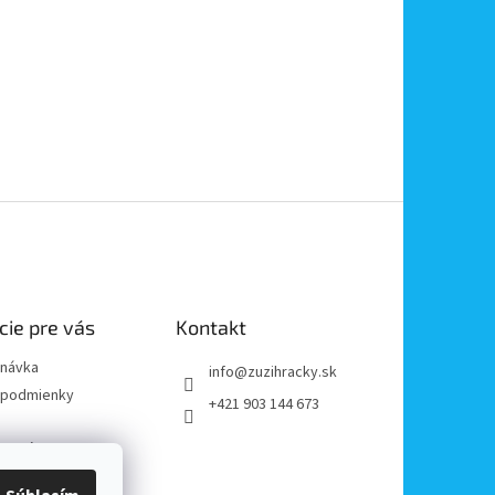
cie pre vás
Kontakt
dnávka
info
@
zuzihracky.sk
podmienky
+421 903 144 673
y OOÚ
platba