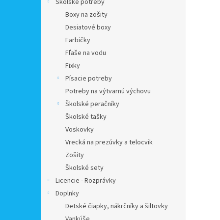
Školské potreby
Boxy na zošity
Desiatové boxy
Farbičky
Fľaše na vodu
Fixky
Písacie potreby
Potreby na výtvarnú výchovu
Školské peračníky
Školské tašky
Voskovky
Vrecká na prezúvky a telocvik
Zošity
Školské sety
Licencie - Rozprávky
Doplnky
Detské čiapky, nákrčníky a šiltovky
Vankúše