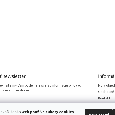
ť newsletter
Informá
 e-mail a my Vám budeme zasielať informácie o nových
Moja obje
 na našom e-shope.
Obchodné 
Kontakt
Podmienk
Doprava a 
tevník tento
web používa
súbory cookies -
e-mailu súhlasíte s
podmienkami ochrany osobných