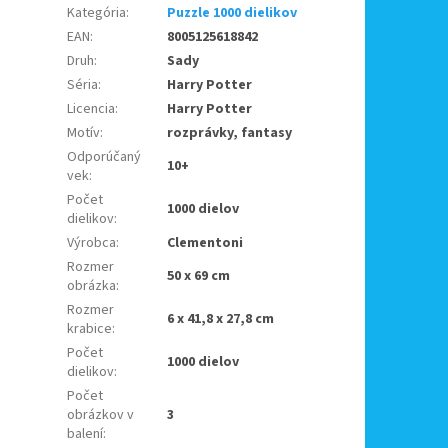
Kategória
:
Puzzle 1000 dielikov
EAN
:
8005125618842
Druh
:
Sady
Séria
:
Harry Potter
Licencia
:
Harry Potter
Motív
:
rozprávky, fantasy
Odporúčaný
10+
vek
:
Počet
1000 dielov
dielikov
:
Výrobca
:
Clementoni
Rozmer
50 x 69 cm
obrázka
:
Rozmer
6 x 41,8 x 27,8 cm
krabice
:
Počet
1000 dielov
dielikov
:
Počet
obrázkov v
3
balení
: