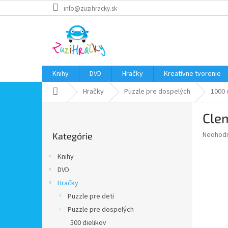
Prejsť
info@zuzihracky.sk
na
obsah
Knihy
DVD
Hračky
Kreatívne tvorenie
Domov
Hračky
Puzzle pre dospelých
1000 
B
Clem
o
Preskočiť
č
Priemer
Neohod
Kategórie
kategórie
n
hodnote
ý
produkt
Knihy
p
je
DVD
0,0
a
z
Hračky
n
5
e
Puzzle pre deti
hviezdič
l
Puzzle pre dospelých
500 dielikov