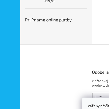
€19,95
Prijímame online platby
Z
á
p
ä
t
Odobera
i
e
Vložte svoj
produktoch
Email
Vážený návš
Vložením 