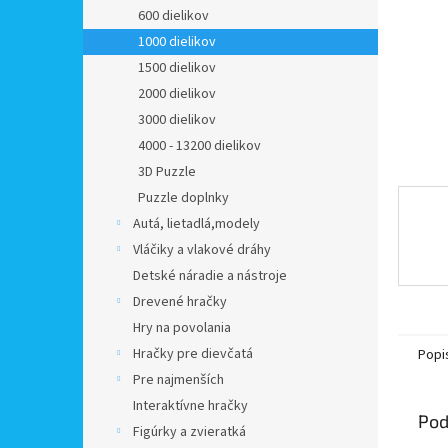
600 dielikov
1000 dielikov
1500 dielikov
2000 dielikov
3000 dielikov
4000 - 13200 dielikov
3D Puzzle
Puzzle doplnky
Autá, lietadlá,modely
Vláčiky a vlakové dráhy
Detské náradie a nástroje
Drevené hračky
Hry na povolania
Hračky pre dievčatá
Popi
Pre najmenších
Interaktívne hračky
Pod
Figúrky a zvieratká