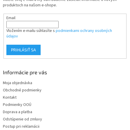
i
produktoch na našom e-shope.
e
Email
Vložením e-mailu súhlasíte s
podmienkami ochrany osobných
údajov
PRIHLÁSIŤ SA
Informácie pre vás
Moja objednávka
Obchodné podmienky
Kontakt
Podmienky OOÚ
Doprava a platba
Odstúpenie od zmluvy
Postup pri reklamácii