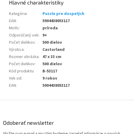
Kategória
:
Puzzle pre dospelých
EAN
:
5904438053117
Motív
:
príroda
Odporúčaný vek
:
9+
Počet dielikov
:
500 dielov
Výrobca
:
Castorland
Rozmer obrázka
:
47 x 33 cm
Počet dielikov
:
500 dielov
Kód produktu
:
B-53117
Vek od
:
9 rokov
EAN
:
5904438053117
Z
á
p
ä
Odoberať newsletter
t
Vložte svoj e-mail a my Vám budeme zasielať informácie o nových