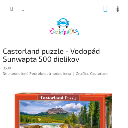
Prejsť
NÁKUP
na
obsah
KOŠÍK
Castorland puzzle - Vodopád
Sunwapta 500 dielikov
3538
Priemerné
Neohodnotené
Podrobnosti hodnotenia
Značka:
Castorland
hodnotenie
produktu
je
0,0
z
5
hviezdičiek.