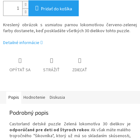
Pridať do košíka
Kreslený obrázok s usmiatou parnou lokomotívou červeno-zelenej
farby dostanete, keď poskladáte všetkých 30 dielikov tohto puzzle.
Detailné informácie
OPÝTAŤ SA
STRÁŽIŤ
ZDIEĽAŤ
Popis
Hodnotenie
Diskusia
Podrobný popis
Castorland detské puzzle Zelená lokomotíva 30 dielikov je
odporúčané pre deti od štyroch rokov
. Ak však máte malého
trojročného "šikovníka", ktorý už má so skladaním skúsenosti,