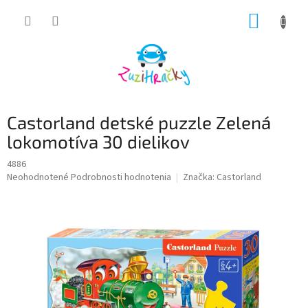
Prejsť
NÁKUP
na
obsah
KOŠÍK
Castorland detské puzzle Zelená
lokomotíva 30 dielikov
4886
Priemerné
Neohodnotené
Podrobnosti hodnotenia
Značka:
Castorland
hodnotenie
produktu
je
0,0
z
5
hviezdičiek.