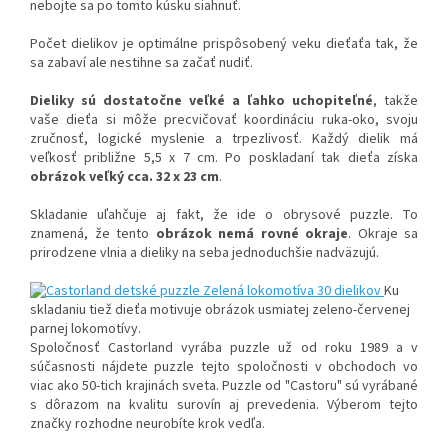
nebojte sa po tomto kúsku siahnuť.
Počet dielikov je optimálne prispôsobený veku dieťaťa tak, že
sa zabaví ale nestihne sa začať nudiť.
Dieliky sú dostatočne veľké a ľahko uchopiteľné
, takže
vaše dieťa si môže precvičovať koordináciu ruka-oko, svoju
zručnosť, logické myslenie a trpezlivosť. Každý dielik má
veľkosť približne 5,5 x 7 cm. Po poskladaní tak dieťa získa
obrázok veľký cca. 32 x 23 cm
.
Skladanie uľahčuje aj fakt, že ide o obrysové puzzle. To
znamená, že tento
obrázok nemá rovné okraje
. Okraje sa
prirodzene vlnia a dieliky na seba jednoduchšie nadväzujú.
Ku
skladaniu tiež dieťa motivuje obrázok usmiatej zeleno-červenej
parnej lokomotívy.
Spoločnosť Castorland vyrába puzzle už od roku 1989 a v
súčasnosti nájdete puzzle tejto spoločnosti v obchodoch vo
viac ako 50-tich krajinách sveta. Puzzle od "Castoru" sú vyrábané
s dôrazom na kvalitu surovín aj prevedenia. Výberom tejto
značky rozhodne neurobíte krok vedľa.