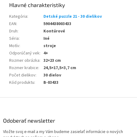
Kategória
:
Detské puzzle 21 - 30 dielikov
EAN
:
5904438003433
Druh
:
Kontúrové
Séria
:
Iné
Motív
:
stroje
Odporúčaný vek
:
4+
Rozmer obrázka
:
32×23 cm
Rozmer krabice
:
24,5×17,5×3,7 cm
Počet dielikov
:
30 dielov
Kód produktu
:
B-03433
Z
á
p
ä
Odoberať newsletter
t
Vložte svoj e-mail a my Vám budeme zasielať informácie o nových
i