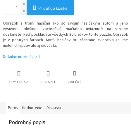
Pridať do košíka
Obrázok s tromi hasičmi ako so svojim hasičským autom a jeho
výsuvnou plošinou zachraňujú mačiatko uviaznuté na strome
dostanete, keď poskladáte všetkých 30 dielikov tohto puzzle. Obrázok
je v pestrých farbách. Motív hasičov pri záchrane zvieratka zaujme
nielen chlapcov ale aj dievčatá.
Detailné informácie
OPÝTAŤ SA
STRÁŽIŤ
ZDIEĽAŤ
Popis
Hodnotenie
Diskusia
Podrobný popis