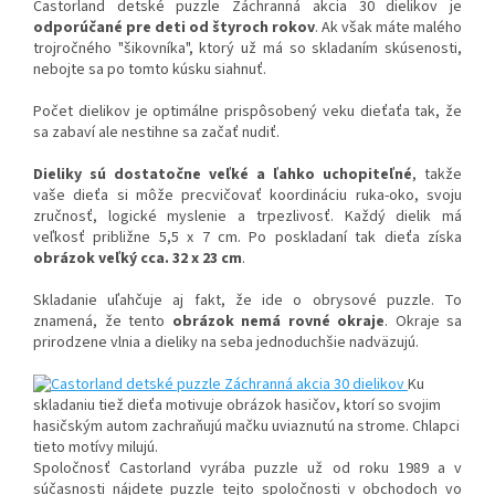
Castorland detské puzzle Záchranná akcia 30 dielikov je
odporúčané pre deti od štyroch rokov
. Ak však máte malého
trojročného "šikovníka", ktorý už má so skladaním skúsenosti,
nebojte sa po tomto kúsku siahnuť.
Počet dielikov je optimálne prispôsobený veku dieťaťa tak, že
sa zabaví ale nestihne sa začať nudiť.
Dieliky sú dostatočne veľké a ľahko uchopiteľné
, takže
vaše dieťa si môže precvičovať koordináciu ruka-oko, svoju
zručnosť, logické myslenie a trpezlivosť. Každý dielik má
veľkosť približne 5,5 x 7 cm. Po poskladaní tak dieťa získa
obrázok veľký cca. 32 x 23 cm
.
Skladanie uľahčuje aj fakt, že ide o obrysové puzzle. To
znamená, že tento
obrázok nemá rovné okraje
. Okraje sa
prirodzene vlnia a dieliky na seba jednoduchšie nadväzujú.
Ku
skladaniu tiež dieťa motivuje obrázok hasičov, ktorí so svojim
hasičským autom zachraňujú mačku uviaznutú na strome. Chlapci
tieto motívy milujú.
Spoločnosť Castorland vyrába puzzle už od roku 1989 a v
súčasnosti nájdete puzzle tejto spoločnosti v obchodoch vo