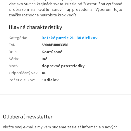
viac ako 50-tich krajinách sveta. Puzzle od "Castoru" sú vyrábané
s dôrazom na kvalitu surovín aj prevedenia. Výberom tejto
značky rozhodne neurobíte krok vedľa.
Kategória
:
Detské puzzle 21 - 30 dielikov
EAN
:
5904438003358
Druh
:
Kontúrové
Séria
:
Iné
Motív
:
dopravné prostriedky
Odporúčaný vek
:
4+
Počet dielikov
:
30 dielov
Z
á
p
ä
Odoberať newsletter
t
Vložte svoj e-mail a my Vám budeme zasielať informácie o nových
i