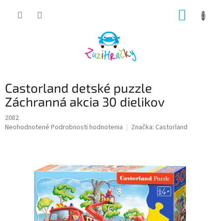
Prejsť
NÁKUP
na
obsah
KOŠÍK
Castorland detské puzzle
Záchranná akcia 30 dielikov
2082
Priemerné
Neohodnotené
Podrobnosti hodnotenia
Značka:
Castorland
hodnotenie
produktu
je
0,0
z
5
hviezdičiek.