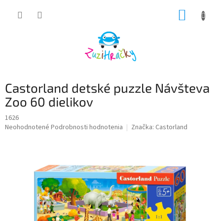
Prejsť
NÁKUP
na
obsah
KOŠÍK
Castorland detské puzzle Návšteva
Zoo 60 dielikov
1626
Priemerné
Neohodnotené
Podrobnosti hodnotenia
Značka:
Castorland
hodnotenie
produktu
je
0,0
z
5
hviezdičiek.