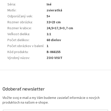
Séria
:
Iné
Motív
:
zvieratká
Odporúčaný vek
:
5+
Rozmer obrázka
:
32×23 cm
Rozmer krabice
:
24,5×17,5×3,7 cm
Veľkost dielika
:
1:1
Počet dielikov
:
60 dielov
Počet obrázkov v balení
:
1
Kód produktu
:
B-066155
Výrobný názov
:
ZOO VISIT
Z
á
p
ä
Odoberať newsletter
t
Vložte svoj e-mail a my Vám budeme zasielať informácie o nových
i
produktoch na našom e-shope.
e