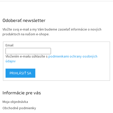
Z
á
p
ä
Odoberať newsletter
t
Vložte svoj e-mail a my Vám budeme zasielať informácie o nových
i
produktoch na našom e-shope.
e
Email
Vložením e-mailu súhlasíte s
podmienkami ochrany osobných
údajov
PRIHLÁSIŤ SA
Informácie pre vás
Moja objednávka
Obchodné podmienky