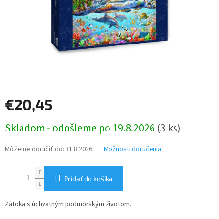
€20,45
Jednotková
Skladom - odošleme po 19.8.2026
(3 ks)
cena:
Môžeme doručiť do:
31.8.2026
Možnosti doručenia
Pridať do košíka
Zátoka s úchvatným podmorským životom.