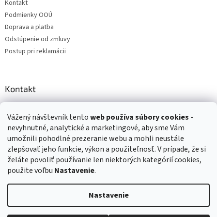
Kontakt
Podmienky OOÚ
Doprava a platba
Odstúpenie od zmluvy
Postup pri reklamácii
Kontakt
info
@
zuzihracky.sk
Vážený návštevník tento
web používa
súbory cookies -
+421 903 144 673
nevyhnutné, analytické a marketingové, aby sme Vám
umožnili pohodlné prezeranie webu a mohli neustále
zlepšovať jeho funkcie, výkon a použiteľnosť. V prípade, že si
želáte povoliť používanie len niektorých kategórií cookies,
použite voľbu
Nastavenie
.
Vytvoril Shoptet
Nastavenie
Copyright 2026
ZuziHračky.sk
. Všetky práva vyhradené.
Upraviť