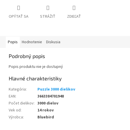
OPÝTAŤ SA
STRÁŽIŤ
ZDIEĽAŤ
Popis
Hodnotenie
Diskusia
Podrobný popis
Popis produktu nie je dostupný
Kategória
:
Puzzle 3000 dielikov
EAN
:
3663384701948
Počet dielikov
:
3000 dielov
Vek od
:
14 rokov
Výrobca
:
Bluebird