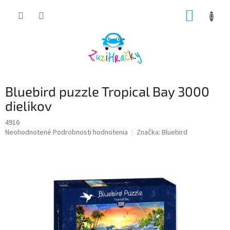
Prejsť
NÁKUP
na
obsah
KOŠÍK
Bluebird puzzle Tropical Bay 3000
dielikov
4916
Priemerné
Neohodnotené
Podrobnosti hodnotenia
Značka:
Bluebird
hodnotenie
produktu
je
0,0
z
5
hviezdičiek.