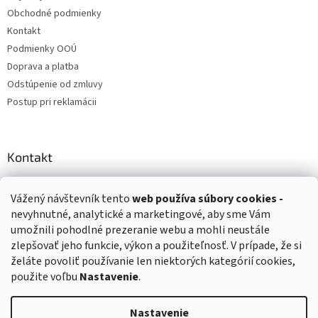
Obchodné podmienky
Kontakt
Podmienky OOÚ
Doprava a platba
Odstúpenie od zmluvy
Postup pri reklamácii
Kontakt
info
@
zuzihracky.sk
Vážený návštevník tento
web používa
súbory cookies -
+421 903 144 673
nevyhnutné, analytické a marketingové, aby sme Vám
umožnili pohodlné prezeranie webu a mohli neustále
zlepšovať jeho funkcie, výkon a použiteľnosť. V prípade, že si
želáte povoliť používanie len niektorých kategórií cookies,
použite voľbu
Nastavenie
.
Vytvoril Shoptet
Nastavenie