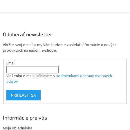
Z
á
p
ä
Odoberať newsletter
t
Vložte svoj e-mail a my Vám budeme zasielať informácie o nových
i
produktoch na našom e-shope.
e
Email
Vložením e-mailu súhlasíte s
podmienkami ochrany osobných
údajov
PRIHLÁSIŤ SA
Informácie pre vás
Moja objednávka