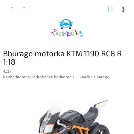
Prejsť
NÁKUP
na
obsah
KOŠÍK
Bburago motorka KTM 1190 RC8 R
1:18
4127
Priemerné
Neohodnotené
Podrobnosti hodnotenia
Značka:
Bburago
hodnotenie
produktu
je
0,0
z
5
hviezdičiek.