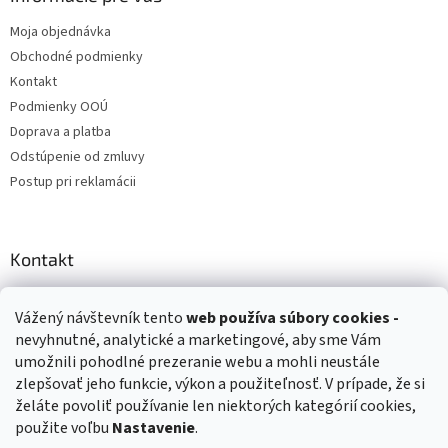
Moja objednávka
Obchodné podmienky
Kontakt
Podmienky OOÚ
Doprava a platba
Odstúpenie od zmluvy
Postup pri reklamácii
Kontakt
info
@
zuzihracky.sk
Vážený návštevník tento
web používa
súbory cookies -
+421 903 144 673
nevyhnutné, analytické a marketingové, aby sme Vám
umožnili pohodlné prezeranie webu a mohli neustále
zlepšovať jeho funkcie, výkon a použiteľnosť. V prípade, že si
želáte povoliť používanie len niektorých kategórií cookies,
použite voľbu
Nastavenie
.
Vytvoril Shoptet