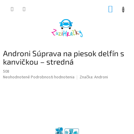
Prejsť
NÁKUP
na
obsah
KOŠÍK
Androni Súprava na piesok delfín s
kanvičkou – stredná
508
Priemerné
Neohodnotené
Podrobnosti hodnotenia
Značka:
Androni
hodnotenie
produktu
je
0,0
z
5
hviezdičiek.