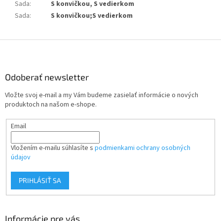
Sada
:
S konvičkou, S vedierkom
Sada
:
S konvičkou;S vedierkom
Z
á
p
ä
Odoberať newsletter
t
Vložte svoj e-mail a my Vám budeme zasielať informácie o nových
i
produktoch na našom e-shope.
e
Email
Vložením e-mailu súhlasíte s
podmienkami ochrany osobných
údajov
PRIHLÁSIŤ SA
Informácie pre vás