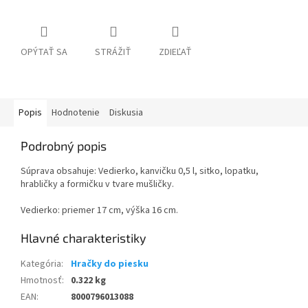
OPÝTAŤ SA
STRÁŽIŤ
ZDIEĽAŤ
Popis
Hodnotenie
Diskusia
Podrobný popis
Súprava obsahuje: Vedierko, kanvičku 0,5 l, sitko, lopatku,
hrabličky a formičku v tvare mušličky.
Vedierko: priemer 17 cm, výška 16 cm.
Kategória
:
Hračky do piesku
Hmotnosť
:
0.322 kg
EAN
:
8000796013088